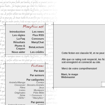
Introduction
Les news
Les règles
Flux RSS
La Faq
Concours
Résultats
ManyChat
Plume &
BetaLecture
Crayon
Nous aider
Les crédits
Cette fiction est classée M, et ne pe
Afin que ce rating soit respecté, les 
soit enregistré et connecté au site.
Merci de votre compréhension!
Par date
Mani, le mage
Par auteurs
Webmaster
Par catégories
Animés/Manga
Comics
Crossover
Dessins-Animés
Films
Jeux
Livres
Musiques
Originales
Pèle-Mèle
Série
~ Concours ~
~Défis~
~Manyfics~
Par genres
Action/Aventure
Amitié