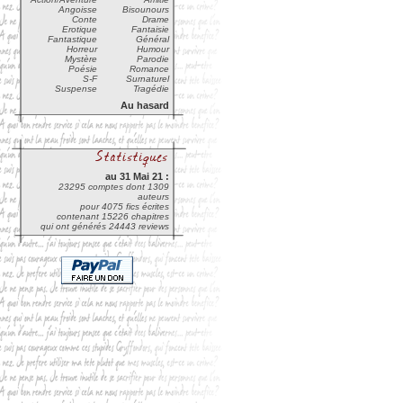
Angoisse
Bisounours
Conte
Drame
Erotique
Fantaisie
Fantastique
Général
Horreur
Humour
Mystère
Parodie
Poésie
Romance
S-F
Surnaturel
Suspense
Tragédie
Au hasard
au 31 Mai 21 :
23295 comptes dont 1309
auteurs
pour 4075 fics écrites
contenant 15226 chapitres
qui ont générés 24443 reviews