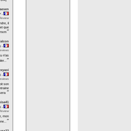
aesen
7 -
Review
dre, il
 et que
”
s.mxm
falcon
6 -
eviews
u n'as
”
er...
exyaoi
5 -
eviews
oit son
ntraine
”
 sera
kisa41
5 -
Review
te, mon
”
ne...
una22