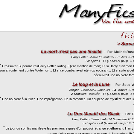
>
Surna
La mort n'est pas une finalité
-
Par MelindaRos
Harry Potter - Amitié/Surnaturel - 27 Avril 202
3 chapitres - T+ (16ans et plus) -
0 
“
Crossover Supernatural/Harry Potter Rating T (car mention de mort) Et si Harry était mort 
son affrontement contre Voldemort... Et si ce combat avait été trop épuisant... Et si suite à cela
découvrait une nouvelle famil
Le loup et la Lune
-
Par Soso-W
Twilight - Romance/Surnaturel - 24 Janvier 201
2 chapitres -
Illustrée
- T+ (16ans et plus) -
1 
“
Une nouvelle à la Push. Une imprégnation. De la romance, un soupçon de mystère et des l
Le Don Maudit des Black
-
Par 
Harry Potter - Surnaturel - 14 Novembre 201
3 chapitres - M (18ans et plus) -
19 R
“
Le jour où son fils manifeste les premiers signes d'un pouvoir étrange et effrayant, Harry
remue ciel et terre pour trouver le moyen de le protéger. [