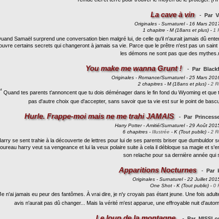
La cave à vin
-
Par V
Originales - Surnaturel - 16 Mars 201
1 chapitre - M (18ans et plus) -
1 
and Samaël surprend une conversation bien malgré lui, de celle qu'il n'aurait jamais dû enten
uvre certains secrets qui changeront à jamais sa vie. Parce que le prêtre n'est pas un saint
les démons ne sont pas que des mythe
You make me wanna Grunt !
-
Par Black
Originales - Romance/Surnaturel - 25 Mars 201
2 chapitres - M (18ans et plus) -
2 R
“
Quand tes parents t'annoncent que tu dois déménager dans le fin fond du Wyoming et que t
pas d'autre choix que d'accepter, sans savoir que ta vie est sur le point de bascul
Hurle. Frappe-moi mais ne me trahi JAMAIS
-
Par Princess
Harry Potter - Amitié/Surnaturel - 29 Août 201
6 chapitres -
Illustrée
- K (Tout public) -
2 R
arry se sent trahie à la découverte de lettres pour lui de ses parents briser que dumbuldor s
oureau harry veut sa vengeance et lui la veux polaire suite à cela il débloque sa magie et s'e
son relache pour sa dernière année qui
Apparitions Nocturnes
-
Par 
Originales - Surnaturel - 22 Juillet 201
One Shot - K (Tout public) -
0 
e n'ai jamais eu peur des fantômes. À vrai dire, je n'y croyais pas étant jeune. Une fois adul
avis n'aurait pas dû changer... Mais la vérité m'est apparue, une effroyable nuit d'autom
Le loup de la montagne.
-
Par MISSLo