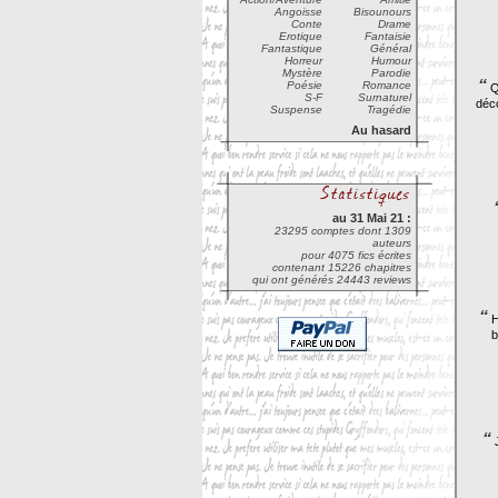
Angoisse
Bisounours
Conte
Drame
Erotique
Fantaisie
Fantastique
Général
Horreur
Humour
Mystère
Parodie
“
Poésie
Romance
Qu
S-F
Surnaturel
déco
Suspense
Tragédie
Au hasard
au 31 Mai 21 :
23295 comptes dont 1309
auteurs
pour 4075 fics écrites
contenant 15226 chapitres
qui ont générés 24443 reviews
“
H
b
“
J