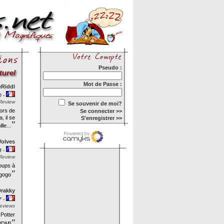
Pseudo :
turel
Mot de Passe :
eRiddl
0 -
Review
Se souvenir de moi?
lors de
Se connecter >>
, il se
S'enregistrer >>
”
le...
olves
8 -
Review
oups à
”
gogo
Drakky
7 -
eviews
 Potter
”
HPDM]