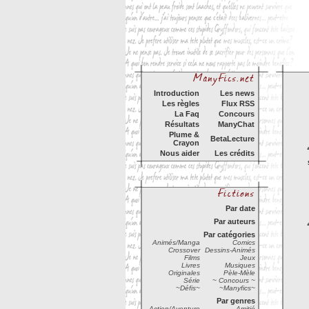
Introduction
Les news
Les règles
Flux RSS
La Faq
Concours
Résultats
ManyChat
Plume &
BetaLecture
Crayon
Nous aider
Les crédits
Par date
Par auteurs
Par catégories
Animés/Manga
Comics
Crossover
Dessins-Animés
Films
Jeux
Livres
Musiques
Originales
Pèle-Mèle
Série
~ Concours ~
~Défis~
~Manyfics~
Par genres
Action/Aventure
Amitié