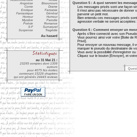
Question 5 : A quoi servent les messag
Angoisse
Bisounours
Conte
Drame
Les messages privés sont une façon sim
Erotique
Fantaisie
Il n'est ainsi pas nécessaire de donner so
Fantastique
Général
parvenir un petit mot.
Horreur
Humour
Bien entendu ces messages privés sont
Mystère
Parodie
agression verbale ne seront acceptées:
Poésie
Romance
S-F
Surnaturel
Question 6 : Comment envoyer un mess
Suspense
Tragédie
Après s'être connecté avec son Pseud
Au hasard
Vous pourrez ainsi voir votre [Boite de
Privé].
Pour envoyer un nouveau message, il vou
marquer le pseudo du destinataire de vo
Vous avez la possibilité d'enregistrer
Cliquez sur le bouton [Envoyer], et vot
au 31 Mai 21 :
23295 comptes dont 1309
auteurs
Quest
pour 4075 fics écrites
contenant 15226 chapitres
qui ont générés 24443 reviews