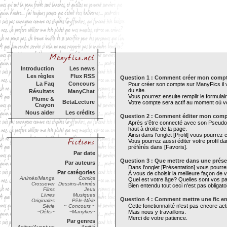
Introduction
Les news
Les règles
Flux RSS
Question 1 : Comment créer mon comp
La Faq
Concours
Pour créer son compte sur ManyFics il vou
du site.
Résultats
ManyChat
Vous pourrez ensuite remplir le formulair
Plume &
BetaLecture
Votre compte sera actif au moment où vo
Crayon
Nous aider
Les crédits
Question 2 : Comment éditer mon com
Après s'être connecté avec son Pseudo et
haut à droite de la page.
Ainsi dans l'onglet [Profil] vous pourr
Vous pourrez aussi éditer votre profil da
préférés dans [Favoris].
Par date
Question 3 : Que mettre dans une prés
Par auteurs
Dans l'onglet [Présentation] vous pourre
Par catégories
À vous de choisir la meilleure façon de 
Animés/Manga
Comics
Quel est votre âge? Quelles sont vos p
Crossover
Dessins-Animés
Bien entendu tout ceci n'est pas obligat
Films
Jeux
Livres
Musiques
Question 4 : Comment mettre une fic en
Originales
Pèle-Mèle
Cette fonctionnalité n'est pas encore ac
Série
~ Concours ~
~Défis~
~Manyfics~
Mais nous y travaillons.
Merci de votre patience.
Par genres
Action/Aventure
Amitié