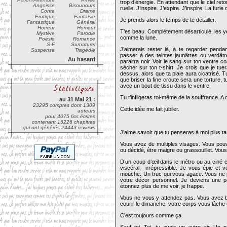
trop d’énergie. En attendant que le ciel ret
Angoisse
Bisounours
ruelle. J’inspire. J’expire. J’inspire. La fur
Conte
Drame
Erotique
Fantaisie
Je prends alors le temps de te détailler.
Fantastique
Général
Horreur
Humour
T’es beau. Complètement désarticulé, les y
Mystère
Parodie
comme la lune.
Poésie
Romance
S-F
Surnaturel
J’aimerais rester là, à te regarder pen
Suspense
Tragédie
passer à des teintes jaunâtres ou verdâtre
Au hasard
paraitra noir. Voir le sang sur ton ventre c
sécher sur ton t-shirt. Je crois que je tu
dessus, alors que ta plaie aura cicatrisé. 
que briser la fine croute sera une torture
avec un bout de tissu dans le ventre.
Tu t’infligeras toi-même de la souffrance. A
au 31 Mai 21 :
23295 comptes dont 1309
Cette idée me fait jubiler.
auteurs
pour 4075 fics écrites
contenant 15226 chapitres
qui ont générés 24443 reviews
J’aime savoir que tu penseras à moi plus tar
Vous avez de multiples visages. Vous pouv
ou décidé, être maigre ou grassouillet. Vou
D’un coup d’œil dans le métro ou au ciné e
viscéral, irrépressible. Je vous épie et 
mouche. Un truc qui vous agace. Vous ne po
votre décor personnel. Je deviens une p
étonnez plus de me voir, je frappe.
Vous ne vous y attendez pas. Vous avez bea
courir le dimanche, votre corps vous lâche
C’est toujours comme ça.