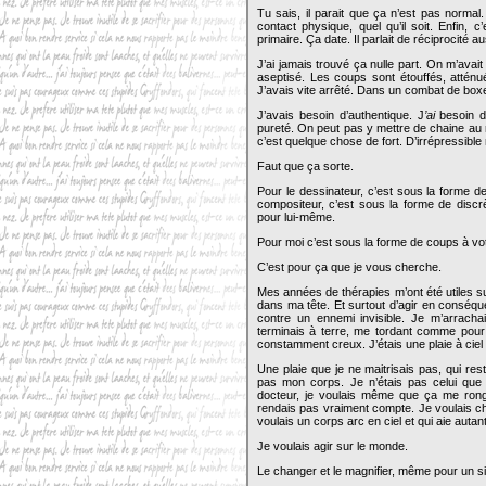
Tu sais, il parait que ça n’est pas normal
contact physique, quel qu’il soit. Enfin, c
primaire. Ça date. Il parlait de réciprocité 
J’ai jamais trouvé ça nulle part. On m’avai
aseptisé. Les coups sont étouffés, attén
J’avais vite arrêté. Dans un combat de boxe
J’avais besoin d’authentique. J
’ai
besoin d’
pureté. On peut pas y mettre de chaine au ris
c’est quelque chose de fort. D’irrépressibl
Faut que ça sorte.
Pour le dessinateur, c’est sous la forme d
compositeur, c’est sous la forme de discr
pour lui-même.
Pour moi c’est sous la forme de coups à vo
C’est pour ça que je vous cherche.
Mes années de thérapies m’ont été utiles s
dans ma tête. Et surtout d’agir en conséqu
contre un ennemi invisible. Je m’arracha
terminais à terre, me tordant comme pour 
constamment creux. J’étais une plaie à ciel
Une plaie que je ne maitrisais pas, qui re
pas mon corps. Je n’étais pas celui que 
docteur, je voulais même que ça me rong
rendais pas vraiment compte. Je voulais ch
voulais un corps arc en ciel et qui aie autant
Je voulais agir sur le monde.
Le changer et le magnifier, même pour un si 