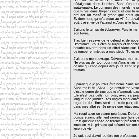
Sauf toi. Toi, tu avais un autre air. Un p
dédaigneux dans le mien. Sans t’en rend
inatteignable. Le commun des mortels ne po
que tu vis dans l’hyper centre et que tu
creuser un fossé si grand que ceux qui
Evidemment, ça m’a piqué au vif. Je devais
soit. J’ai envie de t’atteindre. Alors je le fais.
J’ai pris le temps de t’observer. Puis je me
son lièvre.
T’as bien essayé de te défendre, de riposter
D’ordinaire, vous êtes si surpris et décon
bouche ouverte dans un effroi silencieux. 
de tomber en miettes à mes pieds. Tu es 
J’ai repris mon ouvrage. Déversant mon trop 
Ne plus garder tout pour moi. Alors je fais 
de moi qui enfle depuis des jours s’enfuie
tsunami.
Il parait que je pourrais être beau. Sans 
Silvia me le dit. Silvia… ça devrait me ve
c’est le genre de truc que tu n’aimerais pas t
Elle n’est pas belle non plus, avec sa pe
longueur de journée, ses ongles manucurés 
regarder des films sortis de nulle part, el
dans mes affaires. Je pense que j’étais am
Ma respiration se calme peu à peu. De bruy
poings étaient tellement serrés que faire c
C’est quelque chose de tellement présent da
intention. A la grimace qui s’étend sur ton
leçon de vie.
Je suis ravi d’avoir pu être ton professeur.