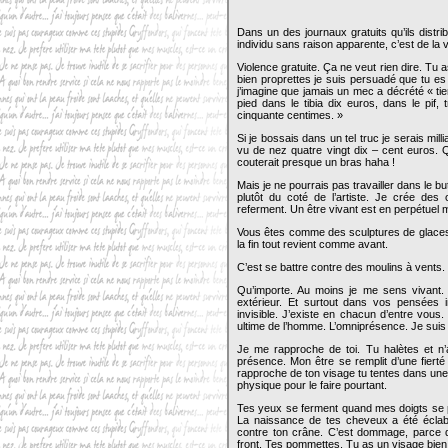
Dans un des journaux gratuits qu’ils distri
individu sans raison apparente, c’est de la v
Violence gratuite. Ça ne veut rien dire. Tu 
bien proprettes je suis persuadé que tu es
j’imagine que jamais un mec a décrété « tie
pied dans le tibia dix euros, dans le pif
cinquante centimes. »
Si je bossais dans un tel truc je serais milli
vu de nez quatre vingt dix – cent euros. Q
couterait presque un bras haha !
Mais je ne pourrais pas travailler dans le b
plutôt du coté de l’artiste. Je crée de
referment. Un être vivant est en perpétue
Vous êtes comme des sculptures de glaces,
la fin tout revient comme avant.
C’est se battre contre des moulins à vents.
Qu’importe. Au moins je me sens vivant.
extérieur. Et surtout dans vos pensées 
invisible. J’existe en chacun d’entre vous. 
ultime de l’homme. L’omniprésence. Je suis 
Je me rapproche de toi. Tu halètes et n’
présence. Mon être se remplit d’une fier
rapproche de ton visage tu tentes dans une 
physique pour le faire pourtant.
Tes yeux se ferment quand mes doigts se po
La naissance de tes cheveux a été éclab
contre ton crâne. C’est dommage, parce q
front. Tes pommettes. Tu as un visage bien d