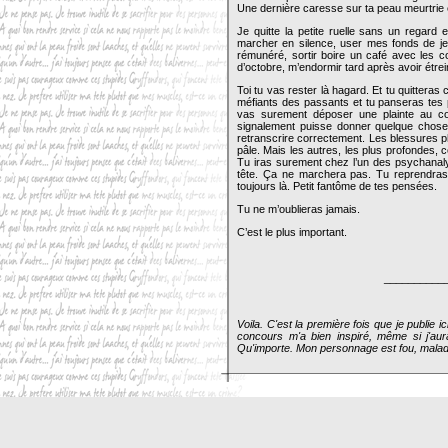
Une dernière caresse sur ta peau meurtrie e
Je quitte la petite ruelle sans un regard 
marcher en silence, user mes fonds de je
rémunéré, sortir boire un café avec les co
d’octobre, m’endormir tard après avoir étre
Toi tu vas rester là hagard. Et tu quitteras
méfiants des passants et tu panseras tes p
vas surement déposer une plainte au co
signalement puisse donner quelque chose.
retranscrire correctement. Les blessures p
pâle. Mais les autres, les plus profondes, c
Tu iras surement chez l’un des psychanalyst
tête. Ça ne marchera pas. Tu reprendras 
toujours là. Petit fantôme de tes pensées.
Tu ne m’oublieras jamais.
C’est le plus important.
___________
Voila. C'est la première fois que je publie i
concours m'a bien inspiré, même si j'aura
Qu'importe. Mon personnage est fou, malade