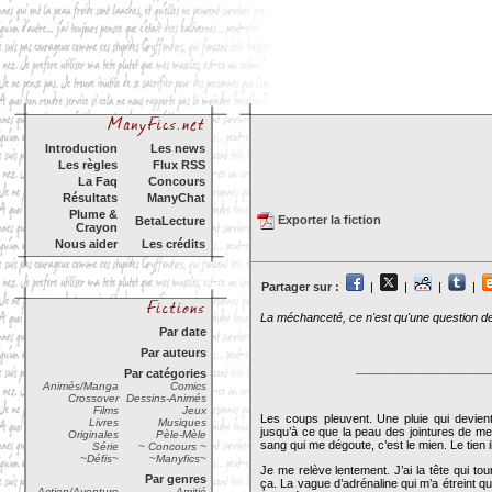
Introduction
Les news
Les règles
Flux RSS
La Faq
Concours
Résultats
ManyChat
Plume &
Exporter la fiction
BetaLecture
Crayon
Nous aider
Les crédits
Partager sur :
|
|
|
|
La méchanceté, ce n'est qu'une question de
Par date
Par auteurs
____________________
Par catégories
Animés/Manga
Comics
Crossover
Dessins-Animés
Films
Jeux
Les coups pleuvent. Une pluie qui devient
Livres
Musiques
jusqu’à ce que la peau des jointures de me
Originales
Pèle-Mèle
sang qui me dégoute, c’est le mien. Le tien il
Série
~ Concours ~
~Défis~
~Manyfics~
Je me relève lentement. J’ai la tête qui t
Par genres
ça. La vague d’adrénaline qui m’a étreint qu
Action/Aventure
Amitié