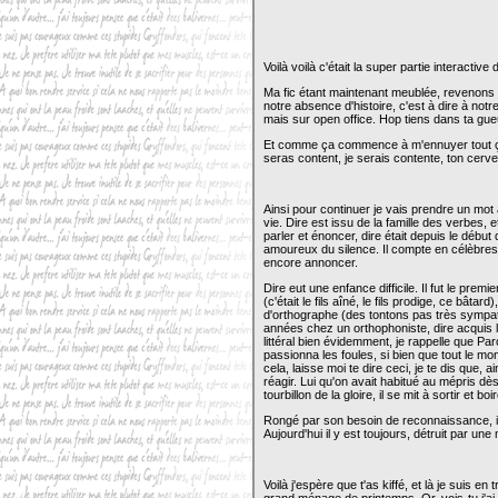
Voilà voilà c'était la super partie interactive d
Ma fic étant maintenant meublée, revenons à 
notre absence d'histoire, c'est à dire à no
mais sur open office. Hop tiens dans ta gue
Et comme ça commence à m'ennuyer tout ça
seras content, je serais contente, ton cerveau 
Ainsi pour continuer je vais prendre un mot au
vie. Dire est issu de la famille des verbes,
parler et énoncer, dire était depuis le début
amoureux du silence. Il compte en célèbres 
encore annoncer.
Dire eut une enfance difficile. Il fut le prem
(c'était le fils aîné, le fils prodige, ce bât
d'orthographe (des tontons pas très sympath
années chez un orthophoniste, dire acquis l
littéral bien évidemment, je rappelle que Par
passionna les foules, si bien que tout le mo
cela, laisse moi te dire ceci, je te dis que,
réagir. Lui qu'on avait habitué au mépris dè
tourbillon de la gloire, il se mit à sortir et b
Rongé par son besoin de reconnaissance, il n
Aujourd'hui il y est toujours, détruit par u
Voilà j'espère que t'as kiffé, et là je suis 