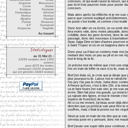
concours, et qui avait causé la niouze, qui a
Angoisse
Bisounours
pas écrit trois pauvres mots pour poster dan
Conte
Drame
concours.
Erotique
Fantaisie
Fantastique
Général
Mais alors après j'ai réfléchis et je me su
Horreur
Humour
parce que comme expliqué précédemment, i
Mystère
Parodie
ne poste c'est inutile, et comme c'est inutile 
Poésie
Romance
S-F
Surnaturel
Donc bon aller on va écrire, on va sortir d
Suspense
Tragédie
fera moins vide, donc moins pitoyable, donc
Au hasard
crédible, donc les gens écriront, donc ils v
passage, donc des nouveaux à traumatiser,
Sean Jaiga Dine et bien d'autres pourront n
à Saint Tropez et où on se baignera dans
Donc pour ça il faut un contenu mais moi j'ai
mettant des mots un peu au pif et en me rép
au 31 Mai 21 :
tout le long de la fic.
23295 comptes dont 1309
auteurs
Je précise tout de même que c'est une origin
pour 4075 fics écrites
t'es en train de kiffer ta race si tu lis, ma
contenant 15226 chapitres
qui ont générés 24443 reviews
Bref j'en étais où, je crois que je disais que
plus pourquoi tu lis. Laisse moi te rafraîchir 
t'es jury t'as pas le choix, haha donc continu
A l'heure qu'il est, c'est à dire 15h, à la minu
va te faire foutre j'en sais rien, je me sui
écrire. Bien fait pour ma gueule, ça restera l
ça rajoute des lignes, et tout le monde c'est 
espèce de frustré(e) de la bite.
Ah si ca me revient, j'ai beau avoir déjà déc
direction que ça prend je vais peut-être
souffres, mais c'était la promo sur les vir
Sinon je suis en train de me dire que je vais
cerveau juste en y pensant, donc me maudit
Bref j'avais une super idée pour continuer, 