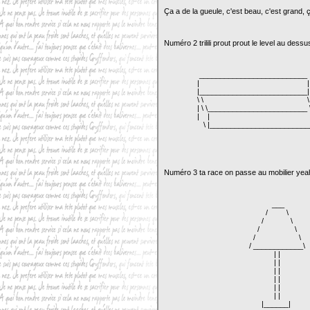
Ça a de la gueule, c'est beau, c'est grand, ça
Numéro 2 trilili prout prout le level au dessu
__________________________
| |
|__________________________|
\ \ \ 
| \ \________________________ \
| | 
\ |________________________
Numéro 3 ta race on passe au mobilier yeah
___
/ \
/ \
/ \
/ \
/ ____________\
| |
| |
| |
| |
| |
| |
|______|