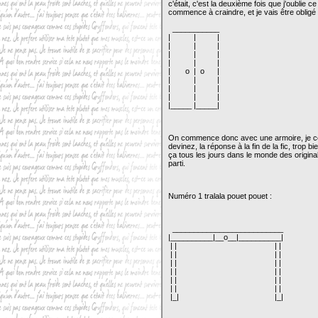
c'était, c'est la deuxième fois que j'oublie c
commence à craindre, et je vais être obligé
___________
| | |
| | |
| | |
| | |
| o | o |
| | |
| | |
| | |
|_____ |_____|
On commence donc avec une armoire, je cont
devinez, la réponse à la fin de la fic, trop b
ça tous les jours dans le monde des original
parti.
Numéro 1 tralala pouet pouet :
__________________________
|__________|__o__|__________|
| | | |
| | | |
| | | |
| | | |
| | | |
| | | |
|_| |_|