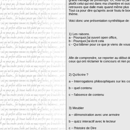
grand ménage de printemps. Or, vois-tu j'ai
plutôt celui qui est dans ma chambre et ouske
retrouves que dalle mais quand même plus d
Tout ca pour dire qu'après avoir foutu le box
thème.
Voici donc une présentation synthétique de m
1) Les raisons.
a - Pourquoi j'ai ouvert open office,
b - Pourquoi j'ai écrit cela
c - Qui blâmer pour ce que je viens de vous i
Afin de comprendre, se reporter au début de
ceux qui ont réclamer le concours et rien p
2) Qu'écrire ?
a – Interrogations philosophiques sur les c
b – quel contenu
c – l'absence de contenu
3) Meubler
a – démonstration avec une armoire
b – quizz interactif avec le lecteur
c – l'histoire de Dire