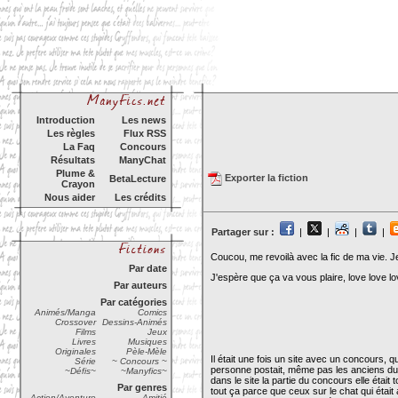
Introduction
Les news
Les règles
Flux RSS
La Faq
Concours
Résultats
ManyChat
Plume &
Exporter la fiction
BetaLecture
Crayon
Nous aider
Les crédits
Partager sur :
|
|
|
|
Coucou, me revoilà avec la fic de ma vie. J
Par date
J'espère que ça va vous plaire, love love l
Par auteurs
Par catégories
Animés/Manga
Comics
Crossover
Dessins-Animés
Films
Jeux
Livres
Musiques
Originales
Pèle-Mèle
Il était une fois un site avec un concours,
Série
~ Concours ~
personne postait, même pas les anciens du c
~Défis~
~Manyfics~
dans le site la partie du concours elle était 
Par genres
tout ça parce que ceux sur le chat qui était
Action/Aventure
Amitié