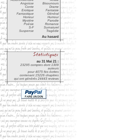
Angoisse
Bisounours
Conte
Drame
Erotique
Fantaisie
Fantastique
Général
Horreur
Humour
Mystère
Parodie
Poésie
Romance
S-F
Surnaturel
Suspense
Tragédie
Au hasard
au 31 Mai 21 :
23295 comptes dont 1309
auteurs
pour 4075 fics écrites
contenant 15226 chapitres
qui ont générés 24443 reviews