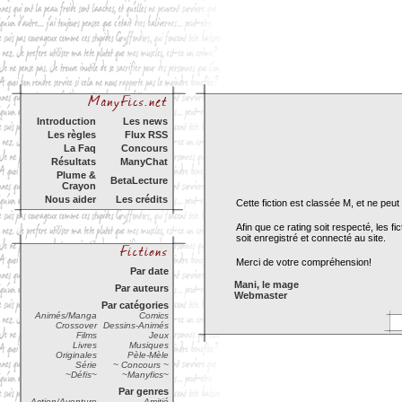
Introduction
Les news
Les règles
Flux RSS
La Faq
Concours
Résultats
ManyChat
Plume &
BetaLecture
Crayon
Nous aider
Les crédits
Cette fiction est classée M, et ne pe
Afin que ce rating soit respecté, les 
soit enregistré et connecté au site.
Merci de votre compréhension!
Par date
Mani, le mage
Par auteurs
Webmaster
Par catégories
Animés/Manga
Comics
Crossover
Dessins-Animés
Films
Jeux
Livres
Musiques
Originales
Pèle-Mèle
Série
~ Concours ~
~Défis~
~Manyfics~
Par genres
Action/Aventure
Amitié