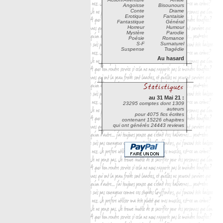
Angoisse
Bisounours
Conte
Drame
Erotique
Fantaisie
Fantastique
Général
Horreur
Humour
Mystère
Parodie
Poésie
Romance
S-F
Surnaturel
Suspense
Tragédie
Au hasard
au 31 Mai 21 :
23295 comptes dont 1309
auteurs
pour 4075 fics écrites
contenant 15226 chapitres
qui ont générés 24443 reviews