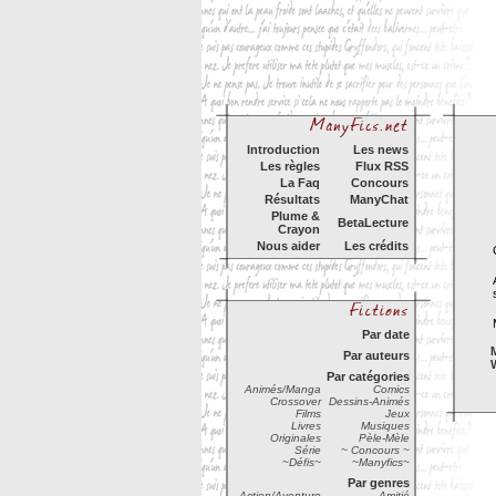
Introduction
Les news
Les règles
Flux RSS
La Faq
Concours
Résultats
ManyChat
Plume &
BetaLecture
Crayon
Nous aider
Les crédits
Par date
Par auteurs
Par catégories
Animés/Manga
Comics
Crossover
Dessins-Animés
Films
Jeux
Livres
Musiques
Originales
Pèle-Mèle
Série
~ Concours ~
~Défis~
~Manyfics~
Par genres
Action/Aventure
Amitié