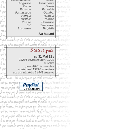
Angoisse
Bisounours
Conte
Drame
Erotique
Fantaisie
Fantastique
Général
Horreur
Humour
Mystère
Parodie
Poésie
Romance
S-F
Surnaturel
Suspense
Tragédie
Au hasard
au 31 Mai 21 :
23295 comptes dont 1309
auteurs
pour 4075 fics écrites
contenant 15226 chapitres
qui ont générés 24443 reviews