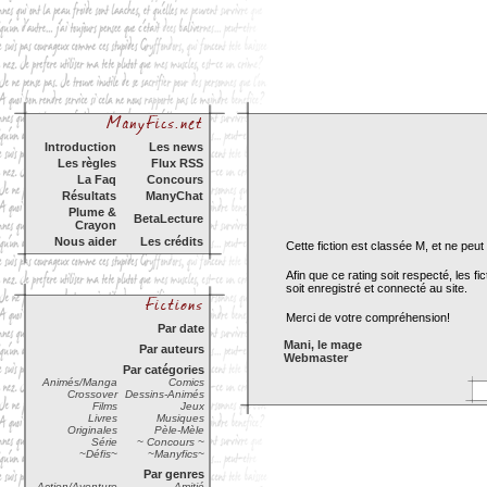
Introduction
Les news
Les règles
Flux RSS
La Faq
Concours
Résultats
ManyChat
Plume &
BetaLecture
Crayon
Nous aider
Les crédits
Cette fiction est classée M, et ne pe
Afin que ce rating soit respecté, les 
soit enregistré et connecté au site.
Merci de votre compréhension!
Par date
Mani, le mage
Par auteurs
Webmaster
Par catégories
Animés/Manga
Comics
Crossover
Dessins-Animés
Films
Jeux
Livres
Musiques
Originales
Pèle-Mèle
Série
~ Concours ~
~Défis~
~Manyfics~
Par genres
Action/Aventure
Amitié