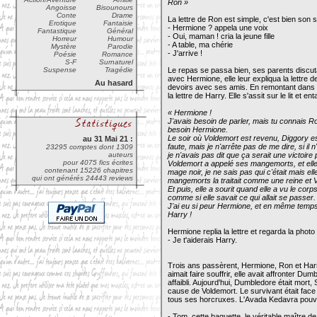
Ron »
Angoisse
Bisounours
Conte
Drame
La lettre de Ron est simple, c'est bien son s
Erotique
Fantaisie
- Hermione ? appela une voix
Fantastique
Général
- Oui, maman ! cria la jeune fille
Horreur
Humour
- A table, ma chérie
Mystère
Parodie
- J'arrive !
Poésie
Romance
S-F
Surnaturel
Suspense
Tragédie
Le repas se passa bien, ses parents discuta
avec Hermione, elle leur expliqua la lettre de
Au hasard
devoirs avec ses amis. En remontant dans sa
la lettre de Harry. Elle s'assit sur le lit et e
« Hermione !
J'avais besoin de parler, mais tu connais Ro
besoin Hermione.
Le soir où Voldemort est revenu, Diggory es
au 31 Mai 21 :
faute, mais je n'arrête pas de me dire, si il n'
23295 comptes dont 1309
auteurs
je n'avais pas dit que ça serait une victoire 
pour 4075 fics écrites
Voldemort a appelé ses mangemorts, et elle e
contenant 15226 chapitres
mage noir, je ne sais pas qui c'était mais 
qui ont générés 24443 reviews
mangemorts la traitait comme une reine et V
Et puis, elle a sourit quand elle a vu le c
comme si elle savait ce qui allait se passer.
J'ai eu si peur Hermione, et en même temps, j
Harry !
Hermione replia la lettre et regarda la phot
- Je t'aiderais Harry.
Trois ans passèrent, Hermione, Ron et Harr
aimait faire souffrir, elle avait affronter Dum
affaibli. Aujourd'hui, Dumbledore était mort,
cause de Voldemort. Le survivant était face
tous ses horcruxes. L'Avada Kedavra pouvai
- Tom, cette baguette, le véritable maître de