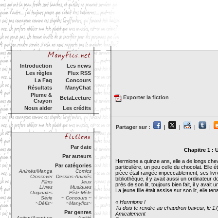
Introduction
Les news
Les règles
Flux RSS
La Faq
Concours
Résultats
ManyChat
Plume &
Exporter la fiction
BetaLecture
Crayon
Nous aider
Les crédits
Partager sur :
|
|
|
|
Par date
Chapitre 1 
Par auteurs
Hermione a quinze ans, elle a de longs ch
Par catégories
particulière, un peu celle du chocolat. Elle
Animés/Manga
Comics
pièce était rangée impeccablement, ses liv
Crossover
Dessins-Animés
bibliothèque, il y avait aussi un ordinateur d
Films
Jeux
prés de son lit, toujours bien fait, il y ava
Livres
Musiques
La jeune fille était assise sur son lit, elle t
Originales
Pèle-Mèle
Série
~ Concours ~
« Hermione !
~Défis~
~Manyfics~
Tu dois te rendre au chaudron baveur, le 17ju
Par genres
Amicalement
Action/Aventure
Amitié