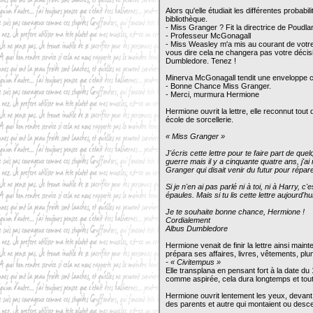
Alors qu'elle étudiait les différentes proba
bibliothèque.
- Miss Granger ? Fit la directrice de Poudla
- Professeur McGonagall
- Miss Weasley m'a mis au courant de votre
vous dire cela ne changera pas votre décisi
Dumbledore. Tenez !
Minerva McGonagall tendit une enveloppe 
- Bonne Chance Miss Granger.
- Merci, murmura Hermione
Hermione ouvrit la lettre, elle reconnut tout 
école de sorcellerie.
« Miss Granger »
J'écris cette lettre pour te faire part de que
guerre mais il y a cinquante quatre ans, j'a
Granger qui disait venir du futur pour répar
Si je n'en ai pas parlé ni à toi, ni à Harry
épaules. Mais si tu lis cette lettre aujourd'hu
Je te souhaite bonne chance, Hermione !
Cordialement
Albus Dumbledore
Hermione venait de finir la lettre ainsi main
prépara ses affaires, livres, vêtements, plum
- « Civitempus »
Elle transplana en pensant fort à la date du
comme aspirée, cela dura longtemps et tout s
Hermione ouvrit lentement les yeux, devant 
des parents et autre qui montaient ou desce