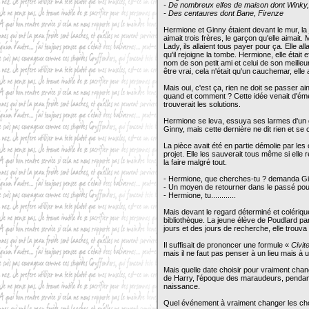
- De nombreux elfes de maison dont Winky,
- Des centaures dont Bane, Firenze
Hermione et Ginny étaient devant le mur, l
aimait trois frères, le garçon qu'elle aimait
Lady, ils allaient tous payer pour ça. Elle alla
qu'il rejoigne la tombe. Hermione, elle était 
nom de son petit ami et celui de son meilleu
être vrai, cela n'était qu'un cauchemar, elle a
Mais oui, c'est ça, rien ne doit se passer a
quand et comment ? Cette idée venait d'émerg
trouverait les solutions.
Hermione se leva, essuya ses larmes d'un ge
Ginny, mais cette dernière ne dit rien et se 
La pièce avait été en partie démolie par les 
projet. Elle les sauverait tous même si elle 
la faire malgré tout.
- Hermione, que cherches-tu ? demanda G
- Un moyen de retourner dans le passé pour
- Hermione, tu............
Mais devant le regard déterminé et colérique 
bibliothèque. La jeune élève de Poudlard pa
jours et des jours de recherche, elle trouva e
Il suffisait de prononcer une formule «
Civit
mais il ne faut pas penser à un lieu mais à 
Mais quelle date choisir pour vraiment cha
de Harry, l'époque des maraudeurs, pendan
naissance.
Quel événement à vraiment changer les ch