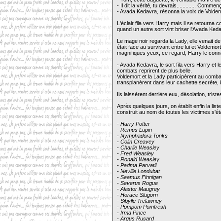
- Il dit la vérité, tu devrais............. Co
- Avada Kedavra, résonna la voix de Voldem
L'éclair fila vers Harry mais il se retourna 
quand un autre sort vint briser l'Avada Ked
Le mage noir regarda la Lady, elle venait de 
était face au survivant entre lui et Voldemor
magnifiques yeux, ce regard, Harry le connaissai
- Avada Kedavra, le sort fila vers Harry et l
combats reprirent de plus belle.
Voldemort et la Lady participèrent au combat,
transplanèrent dans leur cachette secrète, 
Ils laissèrent derrière eux, désolation, trist
Après quelques jours, on établit enfin la lis
construit au nom de toutes les victimes s'ét
- Harry Potter
- Remus Lupin
- Nymphadora Tonks
- Colin Creavey
- Charlie Weasley
- Fred Weasley
- Ronald Weasley
- Padma Parvatil
- Neville Londubat
- Seamus Finnigan
- Severus Rogue
- Alastor Maugrey
- Horace Slugorn
- Sibylle Trelawney
- Pompom Pomfresh
- Irma Pince
- Argus Rusard