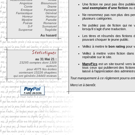
Angoisse
Bisounours
Une fiction ne peut pas être publiée
Conte
Drame
seul exemplaire d'une fiction
ou d
Erotique
Fantaisie
Fantastique
Général
Ne renommez pas non plus des perso
Horreur
Humour
plusieurs catégories.
Mystère
Parodie
Poésie
Romance
Ne publiez pas de fiction qui ne
S-F
Surnaturel
lorsqu'il s'agit d'une traduction.
Suspense
Tragédie
Au hasard
Les titres et résumés des fictions d
pouvant choquer le jeune public.
Veillez à mettre le
bon rating
pour v
Veillez à mettre votre fiction dan
repérable sur le site.
au 31 Mai 21 :
23295 comptes dont 1309
ManyFics
est un site tourné vers l
auteurs
tous ceux qui publieront des ficti
pour 4075 fics écrites
laissé à l'appréciation des administr
contenant 15226 chapitres
qui ont générés 24443 reviews
Tout manquement à ce règlement pourra entra
Merci et à bientôt.