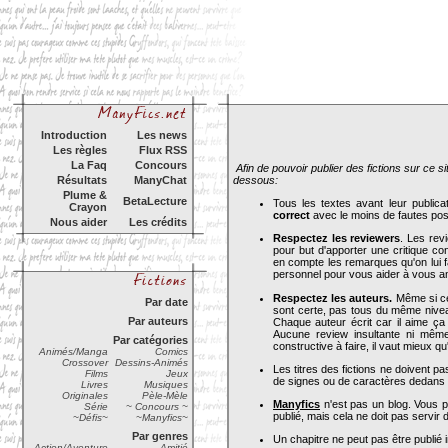
Introduction
Les news
Les règles
Flux RSS
La Faq
Concours
Afin de pouvoir publier des fictions sur ce site
Résultats
ManyChat
dessous:
Plume &
BetaLecture
Tous les textes avant leur publica
Crayon
correct
avec le moins de fautes pos
Nous aider
Les crédits
Respectez les reviewers
. Les revi
pour but d'apporter une critique con
en compte les remarques qu'on lui f
personnel pour vous aider à vous a
Respectez les auteurs.
Même si cel
Par date
sont certe, pas tous du même niveau.
Par auteurs
Chaque auteur écrit car il aime ça 
Aucune review insultante ni même
Par catégories
constructive à faire, il vaut mieux q
Animés/Manga
Comics
Crossover
Dessins-Animés
Les titres des fictions ne doivent pa
Films
Jeux
de signes ou de caractères dedans af
Livres
Musiques
Originales
Pèle-Mèle
Manyfics
n'est pas un blog. Vous p
Série
~ Concours ~
publié, mais cela ne doit pas servir 
~Défis~
~Manyfics~
Par genres
Un chapitre ne peut pas être publié i
Action/Aventure
Amitié