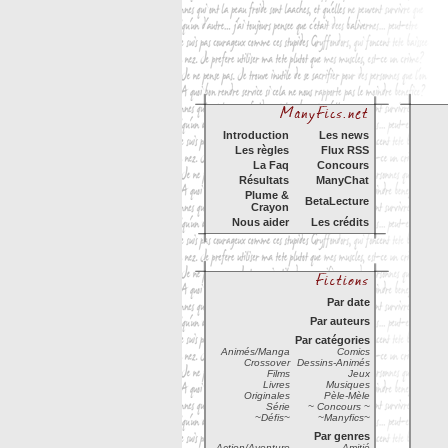
Introduction
Les news
Les règles
Flux RSS
La Faq
Concours
Résultats
ManyChat
Plume &
BetaLecture
Crayon
Nous aider
Les crédits
Par date
Par auteurs
Par catégories
Animés/Manga
Comics
Crossover
Dessins-Animés
Films
Jeux
Livres
Musiques
Originales
Pèle-Mèle
Série
~ Concours ~
~Défis~
~Manyfics~
Par genres
Action/Aventure
Amitié