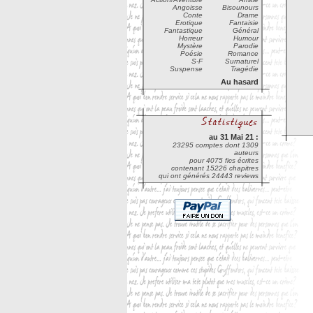
Angoisse
Bisounours
Conte
Drame
Erotique
Fantaisie
Fantastique
Général
Horreur
Humour
Mystère
Parodie
Poésie
Romance
S-F
Surnaturel
Suspense
Tragédie
Au hasard
au 31 Mai 21 :
23295 comptes dont 1309
auteurs
pour 4075 fics écrites
contenant 15226 chapitres
qui ont générés 24443 reviews