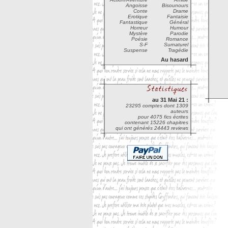
Angoisse
Bisounours
Conte
Drame
Erotique
Fantaisie
Fantastique
Général
Horreur
Humour
Mystère
Parodie
Poésie
Romance
S-F
Surnaturel
Suspense
Tragédie
Au hasard
au 31 Mai 21 :
23295 comptes dont 1309
auteurs
pour 4075 fics écrites
contenant 15226 chapitres
qui ont générés 24443 reviews