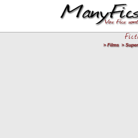
>
Films
>
Supe