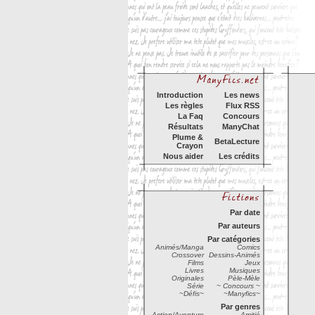
Introduction
Les news
Les règles
Flux RSS
La Faq
Concours
Résultats
ManyChat
Plume &
BetaLecture
Crayon
Nous aider
Les crédits
Par date
Par auteurs
Par catégories
Animés/Manga
Comics
Crossover
Dessins-Animés
Films
Jeux
Livres
Musiques
Originales
Pèle-Mèle
Série
~ Concours ~
~Défis~
~Manyfics~
Par genres
Action/Aventure
Amitié