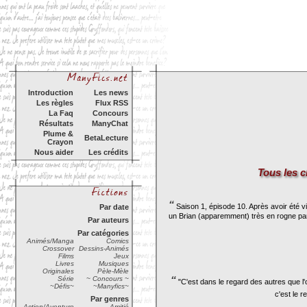
Introduction
Les news
Les règles
Flux RSS
La Faq
Concours
Résultats
ManyChat
Plume &
BetaLecture
Crayon
Nous aider
Les crédits
Tous les 
“
Saison 1, épisode 10. Après avoir été vi
Par date
un Brian (apparemment) très en rogne par
Par auteurs
Par catégories
Animés/Manga
Comics
Crossover
Dessins-Animés
Films
Jeux
Livres
Musiques
Originales
Pèle-Mèle
Série
~ Concours ~
“
"C'est dans le regard des autres que l'
~Défis~
~Manyfics~
c'est le 
Par genres
Action/Aventure
Amitié