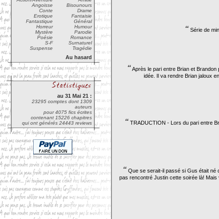
Angoisse
Bisounours
Conte
Drame
Erotique
Fantaisie
Fantastique
Général
Horreur
Humour
“
Série de mi
Mystère
Parodie
Poésie
Romance
S-F
Surnaturel
Suspense
Tragédie
Au hasard
“
Après le pari entre Brian et Brandon 
idée. Il va rendre Brian jaloux 
au 31 Mai 21 :
23295 comptes dont 1309
auteurs
pour 4075 fics écrites
contenant 15226 chapitres
“
TRADUCTION - Lors du pari entre Bria
qui ont générés 24443 reviews
“
Que se serait-il passé si Gus était né q
pas rencontré Justin cette soirée là! Mais 