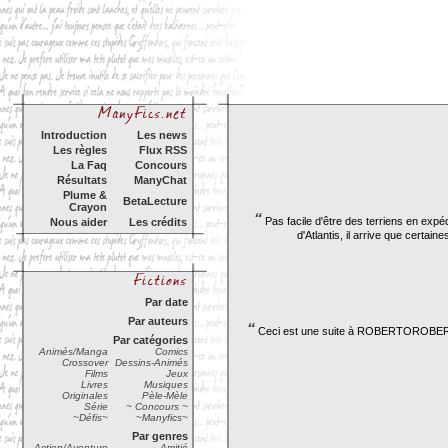
Introduction
Les news
Les règles
Flux RSS
La Faq
Concours
Résultats
ManyChat
Plume &
BetaLecture
Crayon
“
Pas facile d'être des terriens en expéd
Nous aider
Les crédits
d'Atlantis, il arrive que certai
Par date
Par auteurs
“
Ceci est une suite à ROBERTOROBERTA 
Par catégories
Animés/Manga
Comics
Crossover
Dessins-Animés
Films
Jeux
Livres
Musiques
Originales
Pèle-Mèle
Série
~ Concours ~
~Défis~
~Manyfics~
Par genres
Action/Aventure
Amitié