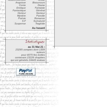
Angoisse
Bisounours
Conte
Drame
Erotique
Fantaisie
Fantastique
Général
Horreur
Humour
Mystère
Parodie
Poésie
Romance
S-F
Surnaturel
Suspense
Tragédie
Au hasard
au 31 Mai 21 :
23295 comptes dont 1309
auteurs
pour 4075 fics écrites
contenant 15226 chapitres
qui ont générés 24443 reviews