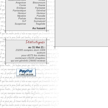
Angoisse
Bisounours
Conte
Drame
Erotique
Fantaisie
Fantastique
Général
Horreur
Humour
Mystère
Parodie
Poésie
Romance
S-F
Surnaturel
Suspense
Tragédie
Au hasard
au 31 Mai 21 :
23295 comptes dont 1309
auteurs
pour 4075 fics écrites
contenant 15226 chapitres
qui ont générés 24443 reviews