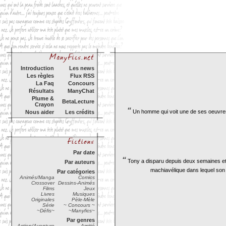
Introduction
Les news
Les règles
Flux RSS
La Faq
Concours
Résultats
ManyChat
Plume &
BetaLecture
Crayon
“
Un homme qui voit une de ses oeuvres e
Nous aider
Les crédits
Par date
“
Tony a disparu depuis deux semaines et l'
Par auteurs
machiavélique dans lequel son 
Par catégories
Animés/Manga
Comics
Crossover
Dessins-Animés
Films
Jeux
Livres
Musiques
Originales
Pèle-Mèle
Série
~ Concours ~
~Défis~
~Manyfics~
Par genres
Action/Aventure
Amitié