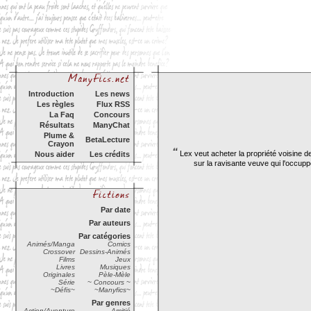
Introduction
Les news
Les règles
Flux RSS
La Faq
Concours
Résultats
ManyChat
Plume &
BetaLecture
Crayon
“
Lex veut acheter la propriété voisine de
Nous aider
Les crédits
sur la ravisante veuve qui l'occupp
Par date
Par auteurs
Par catégories
Animés/Manga
Comics
Crossover
Dessins-Animés
Films
Jeux
Livres
Musiques
Originales
Pèle-Mèle
Série
~ Concours ~
~Défis~
~Manyfics~
Par genres
Action/Aventure
Amitié