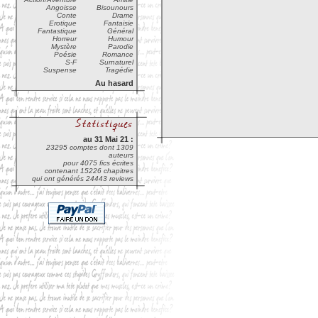
Angoisse
Bisounours
Conte
Drame
Erotique
Fantaisie
Fantastique
Général
Horreur
Humour
Mystère
Parodie
Poésie
Romance
S-F
Surnaturel
Suspense
Tragédie
Au hasard
au 31 Mai 21 :
23295 comptes dont 1309
auteurs
pour 4075 fics écrites
contenant 15226 chapitres
qui ont générés 24443 reviews