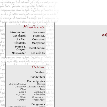
Introduction
Les news
>
Les règles
Flux RSS
La Faq
Concours
Résultats
ManyChat
Plume &
BetaLecture
Crayon
Nous aider
Les crédits
Par date
Par auteurs
Par catégories
Animés/Manga
Comics
Crossover
Dessins-Animés
Films
Jeux
Livres
Musiques
Originales
Pèle-Mèle
Série
~ Concours ~
~Défis~
~Manyfics~
Par genres
Action/Aventure
Amitié