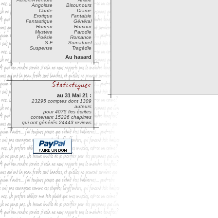
Angoisse
Bisounours
Conte
Drame
Erotique
Fantaisie
Fantastique
Général
Horreur
Humour
Mystère
Parodie
Poésie
Romance
S-F
Surnaturel
Suspense
Tragédie
Au hasard
au 31 Mai 21 :
23295 comptes dont 1309
auteurs
pour 4075 fics écrites
contenant 15226 chapitres
qui ont générés 24443 reviews