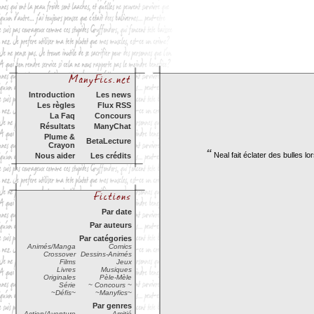
Introduction
Les news
Les règles
Flux RSS
La Faq
Concours
Résultats
ManyChat
Plume &
BetaLecture
Crayon
“
Neal fait éclater des bulles l
Nous aider
Les crédits
Par date
Par auteurs
Par catégories
Animés/Manga
Comics
Crossover
Dessins-Animés
Films
Jeux
Livres
Musiques
Originales
Pèle-Mèle
Série
~ Concours ~
~Défis~
~Manyfics~
Par genres
Action/Aventure
Amitié