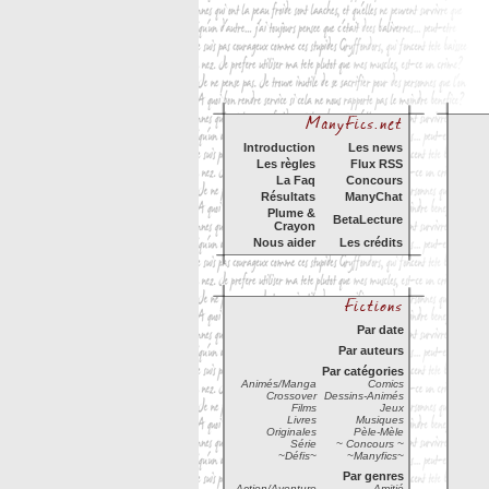
Introduction
Les news
Les règles
Flux RSS
La Faq
Concours
Résultats
ManyChat
Plume &
BetaLecture
Crayon
Nous aider
Les crédits
Par date
Par auteurs
Par catégories
Animés/Manga
Comics
Crossover
Dessins-Animés
Films
Jeux
Livres
Musiques
Originales
Pèle-Mèle
Série
~ Concours ~
~Défis~
~Manyfics~
Par genres
Action/Aventure
Amitié