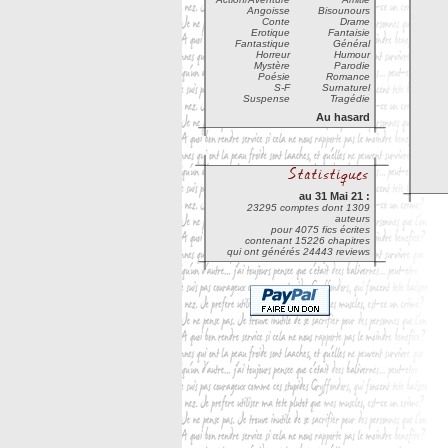
Angoisse
Bisounours
Conte
Drame
Erotique
Fantaisie
Fantastique
Général
Horreur
Humour
Mystère
Parodie
Poésie
Romance
S-F
Surnaturel
Suspense
Tragédie
Au hasard
au 31 Mai 21 :
23295 comptes dont 1309
auteurs
pour 4075 fics écrites
contenant 15226 chapitres
qui ont générés 24443 reviews