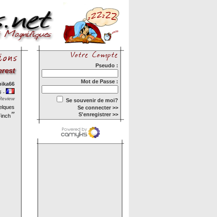
Pseudo :
erest
Mot de Passe :
ika66
6 -
Review
Se souvenir de moi?
elques
Se connecter >>
”
S'enregistrer >>
Finch