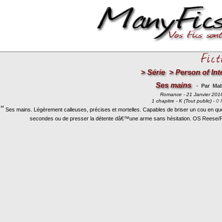
>
Série
>
Person of Int
Ses mains
-
Par Mab
Romance - 21 Janvier 201
1 chapitre - K (Tout public) -
0 
“
Ses mains. Légèrement calleuses, précises et mortelles. Capables de briser un cou en qu
secondes ou de presser la détente dâ€™une arme sans hésitation. OS Reese/