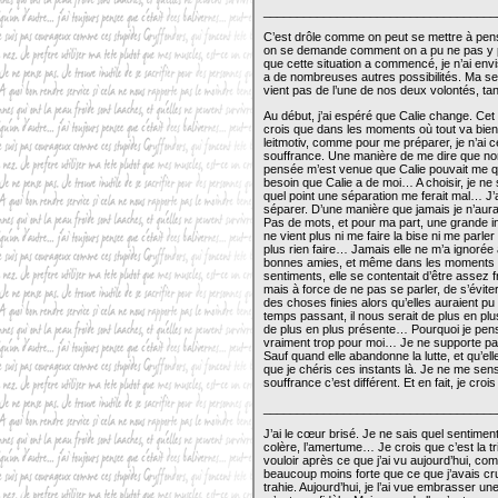
___________________________________
C’est drôle comme on peut se mettre à pense
on se demande comment on a pu ne pas y pe
que cette situation a commencé, je n’ai envi
a de nombreuses autres possibilités. Ma seu
vient pas de l’une de nos deux volontés, t
Au début, j’ai espéré que Calie change. Cet e
crois que dans les moments où tout va bien. 
leitmotiv, comme pour me préparer, je n’ai 
souffrance. Une manière de me dire que non
pensée m’est venue que Calie pouvait me qu
besoin que Calie a de moi… A choisir, je ne 
quel point une séparation me ferait mal… J
séparer. D’une manière que jamais je n’aurai
Pas de mots, et pour ma part, une grande i
ne vient plus ni me faire la bise ni me parl
plus rien faire… Jamais elle ne m’a ignoré
bonnes amies, et même dans les moments où 
sentiments, elle se contentait d’être assez f
mais à force de ne pas se parler, de s’éviter
des choses finies alors qu’elles auraient pu
temps passant, il nous serait de plus en plus 
de plus en plus présente… Pourquoi je pens
vraiment trop pour moi… Je ne supporte pas ce
Sauf quand elle abandonne la lutte, et qu’el
que je chéris ces instants là. Je ne me sens
souffrance c’est différent. Et en fait, je croi
___________________________________
J’ai le cœur brisé. Je ne sais quel sentiment 
colère, l’amertume… Je crois que c’est la t
vouloir après ce que j’ai vu aujourd’hui, com
beaucoup moins forte que ce que j’avais cru.
trahie. Aujourd’hui, je l’ai vue embrasser une a