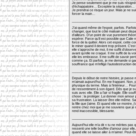
Je pense seulement que je me suis résignée
d’échappatoire… Exceptée la séparation… 
Je prendrai ce risque un jour. Mais je ne su
forcer la main…
___________________________________
J’ai quand même de l’espoir, parfois. Parfoi
changer, que tout le côté malsain peut dispa
d’ailleurs. D’un point de vue purement théori
espérer. Parce qu’il est possible que Calie ne
force de la quitter. Alors cet espoir, cette c
le miner quand il devient trop présent. C’est
elle s’approche de moi, il me suffit d’observ
avant qu’elle ne craque. Il me suffit de la 
elle les embrasse. Il me suffit de savoir pe
comme ça. Et parfois, je me demande si ga
souffrance que m’inflige l’autodestruction de 
___________________________________
Depuis le début de notre histoire, je passe m
m’aimait aujourd’hui. En me frappant. Non,
physique du terme. Mais à l’intérieur… Pourqu
de ressentiment à son égard. Dès que je suis
suis avec elle. Elle a l’air si fragile. Elle 
chose : la protéger. Lui donner mon amour p
sa frustration. La laisser être elle-même. Sa v
la fille que j’aime. Et quand elle se montre, j
rentre chez moi que je me souviens que je n’
rend inaccessible, blessante.
___________________________________
Aujourd’hui elle m’a dit « tu ne mérites pas
ressenti une telle bouffée d’amour pour elle, 
quand elle se laisse aller à m’aimer. Peut-êt