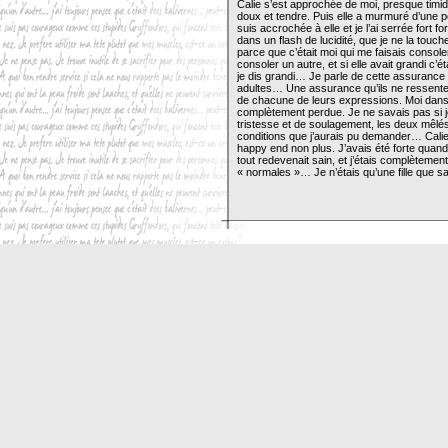
Calie s’est approchée de moi, presque timid
doux et tendre. Puis elle a murmuré d’une pet
suis accrochée à elle et je l’ai serrée fort f
dans un flash de lucidité, que je ne la touc
parce que c’était moi qui me faisais console
consoler un autre, et si elle avait grandi c’
je dis grandi… Je parle de cette assurance d
adultes… Une assurance qu’ils ne ressente
de chacune de leurs expressions. Moi dans le
complètement perdue. Je ne savais pas si j
tristesse et de soulagement, les deux mêlés
conditions que j’aurais pu demander… Calie
happy end non plus. J’avais été forte quand
tout redevenait sain, et j’étais complèteme
« normales »… Je n’étais qu’une fille que s