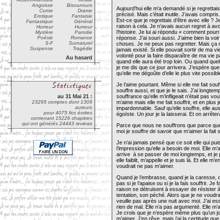
Angoisse
Bisounours
Aujourd’hui elle m’a demandé si je regrettais
Conte
Drame
précisé. Mais c’était inutile. J’avais compris
Erotique
Fantaisie
Est-ce que je regrettais d’être avec elle ? J
Fantastique
Général
raison à cela. Je n’avais aucun regret à avo
Horreur
Humour
l’histoire. Je lui ai répondu « comment pourr
Mystère
Parodie
Poésie
Romance
réponse. J’ai souri aussi. J’aime bien la v
S-F
Surnaturel
choses. Je ne peux pas regretter. Mais ça n
Suspense
Tragédie
jamais existé. Si elle pouvait sortir de ma vi
volonté pour la faire disparaître de ma vie 
Au hasard
quand elle aura été trop loin. Ou quand qu
je me dis que ce jour arrivera. J’espère qu
qu’elle me dégoûte d’elle le plus vite possibl
Je l’aime pourtant. Même si elle me fait souf
souffre aussi, et que je le sais. J’ai longte
au 31 Mai 21 :
souffrance qu’elle m’infligeait n’était pas vo
23295 comptes dont 1309
m’aime mais elle me fait souffrir, et en plus
auteurs
impardonnable. Sauf qu’elle souffre, elle aus
pour 4075 fics écrites
égoïste. Un jour je la laisserai. Et on arrête
contenant 15226 chapitres
qui ont générés 24443 reviews
Parce que nous ne souffrons que parce que 
moi je souffre de savoir que m’aimer la fait so
Je n’ai jamais pensé que ce soit elle qui pui
l’impression qu’elle a besoin de moi. Elle m’a
arrive à se passer de moi longtemps, et je 
elle faiblit, m’appelle et je suis là. Et elle m
voudrait ne pas m’aimer.
Quand je l’embrasse, quand je la caresse,
pas si je l’apaise ou si je la fais souffrir. 
raison se détruisent à essayer de résister à
tentation, son péché. Alors que je ne voudrai
veuille pas après une nuit avec moi. J’ai essa
rien de mal. Elle n’a pas argumenté. Elle m’a l
Je crois que je n’espère même plus qu’un jou
m’aimer. J’en rêve, mais j’ai la certitude que