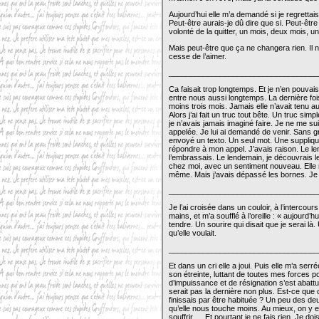
Aujourd’hui elle m’a demandé si je regrettais 
Peut-être aurais-je dû dire que si. Peut-être 
volonté de la quitter, un mois, deux mois, 
Mais peut-être que ça ne changera rien. Il ne
cesse de l’aimer.
___________________________________
Ca faisait trop longtemps. Et je n’en pouvais
entre nous aussi longtemps. La dernière foi
moins trois mois. Jamais elle n’avait tenu aus
Alors j’ai fait un truc tout bête. Un truc sim
je n’avais jamais imaginé faire. Je ne me su
appelée. Je lui ai demandé de venir. Sans gra
envoyé un texto. Un seul mot. Une supplique
répondre à mon appel. J’avais raison. Le le
l’embrassais. Le lendemain, je découvrais le 
chez moi, avec un sentiment nouveau. Elle m’
même. Mais j’avais dépassé les bornes. Je l’
___________________________________
Je l’ai croisée dans un couloir, à l’intercour
mains, et m’a soufflé à l’oreille : « aujourd’hu
tendre. Un sourire qui disait que je serai là.
qu’elle voulait.
___________________________________
Et dans un cri elle a joui. Puis elle m’a serré
son étreinte, luttant de toutes mes forces
d’impuissance et de résignation s’est abattu
serait pas la dernière non plus. Est-ce que 
finissais par être habituée ? Un peu des de
qu’elle nous touche moins. Au mieux, on y e
souffrir…. Et pourtant je ne fais rien. Je do