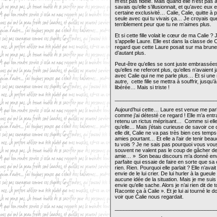
m’est pas fidèle. Mais quand elle n’est pas 
savais qu’elle s’illusionnait, et qu’avec eux
certaine exclusivité… Calie, Calie, quitte à
seule avec qui tu vivais ça… Je croyais que c
terriblement peur que tu ne m’aimes plus.
Et si cette fille volait le cœur de ma Calie ?
s’appelle Laure. Elle est dans la classe de C
regard que cette Laure posait sur ma brune 
d’autant plus.
Peut-être qu’elles se sont juste embrassées
qu’elles ne referont plus, qu’elles n’avaie
avec Calie qui ne me parle plus… Et si une r
autre, cette fille se mettra à souffrir, jusqu
libérée… Mais si triste !
___________________________________
Aujourd’hui cette… Laure est venue me parl
comme j’ai détesté ce regard ! Elle m’a entrai
retenu un rictus méprisant… Comme si elle 
qu’elle… Mais j’étais curieuse de savoir ce q
elle dit, Calie ne va pas très bien ces tem
amies pourtant… Et elle a l’air de tenir beau
tu vois ? Je ne sais pas pourquoi vous vous
souvent ne valent pas le coup de gâcher de 
amie… » Son beau discours m’a donné envie 
parfaite qui essaie de faire en sorte que sa
rien. Rien. Pourquoi elle parlait ? Elle n’ava
envie de le lui crier. De lui hurler à la gueul
aucune idée de la situation. Mais je me suis
envie qu’elle sache. Alors je n’ai rien dit d
Raconte ça à Calie ». Et je lui ai tourné le 
voir que Calie nous regardait.
___________________________________