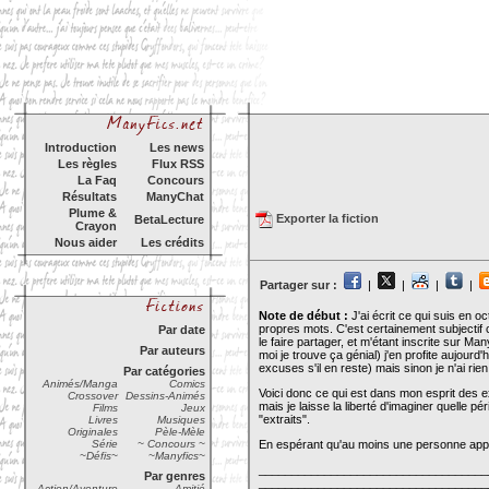
Introduction
Les news
Les règles
Flux RSS
La Faq
Concours
Résultats
ManyChat
Plume &
Exporter la fiction
BetaLecture
Crayon
Nous aider
Les crédits
Partager sur :
|
|
|
|
Note de début :
J'ai écrit ce qui suis en o
propres mots. C'est certainement subjectif 
Par date
le faire partager, et m'étant inscrite sur Man
Par auteurs
moi je trouve ça génial) j'en profite aujourd'
excuses s'il en reste) mais sinon je n'ai rien
Par catégories
Animés/Manga
Comics
Voici donc ce qui est dans mon esprit des ex
Crossover
Dessins-Animés
mais je laisse la liberté d'imaginer quelle 
Films
Jeux
"extraits".
Livres
Musiques
Originales
Pèle-Mèle
Série
~ Concours ~
En espérant qu'au moins une personne appréc
~Défis~
~Manyfics~
___________________________________
Par genres
___________________________________
Action/Aventure
Amitié