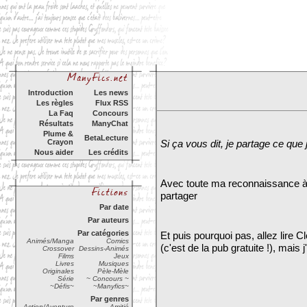
Introduction
Les news
Les règles
Flux RSS
La Faq
Concours
Résultats
ManyChat
Plume &
BetaLecture
Crayon
Si ça vous dit, je partage ce que j
Nous aider
Les crédits
Avec toute ma reconnaissance à 
partager
Par date
Par auteurs
Par catégories
Et puis pourquoi pas, allez lire 
Animés/Manga
Comics
(c'est de la pub gratuite !), mais 
Crossover
Dessins-Animés
Films
Jeux
Livres
Musiques
Originales
Pèle-Mèle
Série
~ Concours ~
~Défis~
~Manyfics~
Par genres
Action/Aventure
Amitié