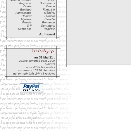
Angoisse
Bisounours
Conte
Drame
Erotique
Fantaisie
Fantastique
Général
Horreur
Humour
Mystère
Parodie
Poésie
Romance
S-F
Surnaturel
Suspense
Tragédie
Au hasard
au 31 Mai 21 :
23295 comptes dont 1309
auteurs
pour 4075 fics écrites
contenant 15226 chapitres
qui ont générés 24443 reviews