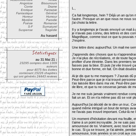
Angoisse
Bisounours
Conte
Drame
L.,
Erotique
Fantaisie
Fantastique
Général
Ca fait longtemps, hein ? Déjà un an qu’on ne
Horreur
Humour
l’autre. Presque un an que nous ne nous s
Mystère
Parodie
j’ai choisi la lettre.
Poésie
Romance
S-F
Surnaturel
Il y a longtemps je t’avais envoyé un mail 
Suspense
Tragédie
je n’avais pas connu, des lettres et des c
Au hasard
Magnifique, comme tout ce que tu pouvais m’
J’espère.
Une lettre donc aujourd’hui. Un mail me sembl
J’apprends des choses que tu n’apprendras p
Je n’ai plus de récréations, et de toute faço
au 31 Mai 21 :
profiter d’une étreinte. Dans les premiers 
23295 comptes dont 1309
fasses pas la bise. Et puis j’ai vite trouvé 
auteurs
bonne et due forme, en fait. On était douée
pour 4075 fics écrites
contenant 15226 chapitres
Ai-je dis que tu me manques ? J’aurais dû
qui ont générés 24443 reviews
Peut-être parce que je n’ai trouvé personne 
t’as laissée libre dans ma vie. Peut-être par
de libre, et que tu ne cesseras jamais de 
Je ne me suis jamais vraiment rendue compte 
fait un an. Et on n’a même pas dû se voir pl
Aujourd’hui j’ai décidé de te dire un truc. Co
quand même intrigué un bout de temps avant 
ne l’avais pas trouvé important. Celui-là ne 
Un moment d’hésitation devant ma feuille, e
t’aime à un point incroyable. Je ne sais pas 
amoureuse de toi. Vraiment, avec tout le se
le cas. Si ça se trouve, je t’ai aimée, pen
amoureuse, trois années si on croit aux co