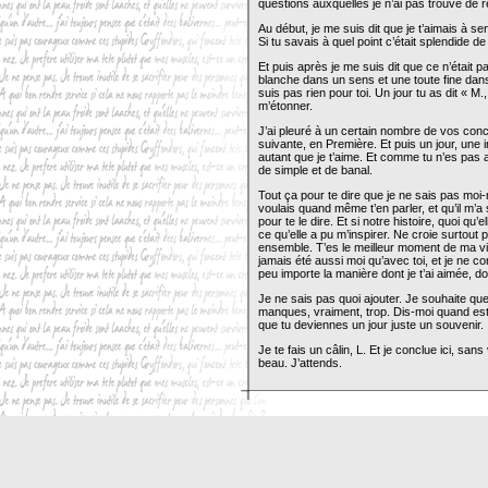
questions auxquelles je n’ai pas trouvé de 
Au début, je me suis dit que je t’aimais à s
Si tu savais à quel point c’était splendide de
Et puis après je me suis dit que ce n’était
blanche dans un sens et une toute fine dan
suis pas rien pour toi. Un jour tu as dit « M.
m’étonner.
J’ai pleuré à un certain nombre de vos conce
suivante, en Première. Et puis un jour, une i
autant que je t’aime. Et comme tu n’es pas 
de simple et de banal.
Tout ça pour te dire que je ne sais pas moi-
voulais quand même t’en parler, et qu’il m’a 
pour te le dire. Et si notre histoire, quoi qu’
ce qu’elle a pu m’inspirer. Ne croie surtout 
ensemble. T’es le meilleur moment de ma vie,
jamais été aussi moi qu’avec toi, et je ne 
peu importe la manière dont je t’ai aimée, don
Je ne sais pas quoi ajouter. Je souhaite que
manques, vraiment, trop. Dis-moi quand est-
que tu deviennes un jour juste un souvenir.
Je te fais un câlin, L. Et je conclue ici, san
beau. J’attends.