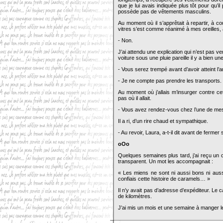
que je lui avais indiquée plus tôt pour qu’il
possède pas de vêtements masculins.
Au moment où il s’apprêtait à repartir, à co
vitres s’est comme réanimé à mes oreilles, al
- Non.
J’ai attendu une explication qui n’est pas
voiture sous une pluie pareille il y a bien u
- Vous serez trempé avant d’avoir atteint l’a
- Je ne compte pas prendre les transports.
Au moment où j’allais m’insurger contre ce
pas où il allait.
- Vous avez rendez-vous chez l’une de mes
Il a ri, d’un rire chaud et sympathique.
- Au revoir, Laura, a-t-il dit avant de fermer s
oOo
Quelques semaines plus tard, j’ai reçu un 
transparent. Un mot les accompagnait :
« Les miens ne sont ni aussi bons ni auss
confiais cette histoire de caramels… »
Il n’y avait pas d’adresse d’expéditeur. Le 
de kilomètres.
J’ai mis un mois et une semaine à manger le