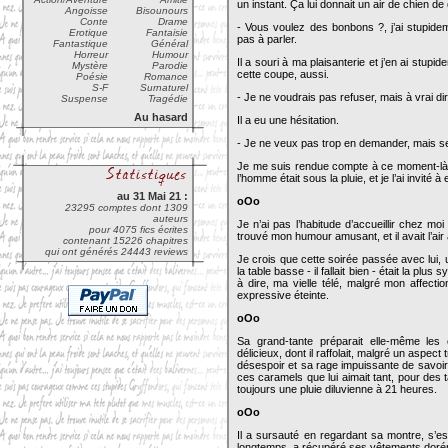
un instant. Ça lui donnait un air de chien d
Angoisse
Bisounours
Conte
Drame
- Vous voulez des bonbons ?, j’ai stupide
Erotique
Fantaisie
pas à parler.
Fantastique
Général
Horreur
Humour
Il a souri à ma plaisanterie et j’en ai stup
Mystère
Parodie
cette coupe, aussi.
Poésie
Romance
S-F
Surnaturel
- Je ne voudrais pas refuser, mais à vrai d
Suspense
Tragédie
Au hasard
Il a eu une hésitation.
- Je ne veux pas trop en demander, mais sera
Je me suis rendue compte à ce moment-là 
l’homme était sous la pluie, et je l’ai invité à 
au 31 Mai 21 :
oOo
23295 comptes dont 1309
auteurs
Je n’ai pas l’habitude d’accueillir chez moi 
pour 4075 fics écrites
trouvé mon humour amusant, et il avait l’ai
contenant 15226 chapitres
qui ont générés 24443 reviews
Je crois que cette soirée passée avec lui, 
la table basse - il fallait bien - était la pl
à dire, ma vielle télé, malgré mon affecti
expressive éteinte.
oOo
Sa grand-tante préparait elle-même les 
délicieux, dont il raffolait, malgré un aspec
désespoir et sa rage impuissante de savoir 
ces caramels que lui aimait tant, pour des ta
toujours une pluie diluvienne à 21 heures.
oOo
Il a sursauté en regardant sa montre, s’es
longtemps, a récupéré ses vêtements dorénav