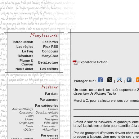
Introduction
Les news
Les règles
Flux RSS
La Faq
Concours
Résultats
ManyChat
Plume &
Exporter la fiction
BetaLecture
Crayon
Nous aider
Les crédits
Partager sur :
|
|
|
|
Un court texte écrit en août-septembre 
disparition de Richard Taylor
.
Par date
Par auteurs
Merci à C. pour sa lecture et ses commenta
Par catégories
___________________________________
Animés/Manga
Comics
Crossover
Dessins-Animés
___________________________________
Films
Jeux
Livres
Musiques
C’était le soir d’Halloween, et quand j’ai en
Originales
Pèle-Mèle
bravé la pluie torrentielle pour sacrifier à la 
Série
~ Concours ~
~Défis~
~Manyfics~
Pas de groupe ni d’enfants devant chez moi
Par genres
presque à la peau. Une mèche de ses cheveux
Action/Aventure
Amitié