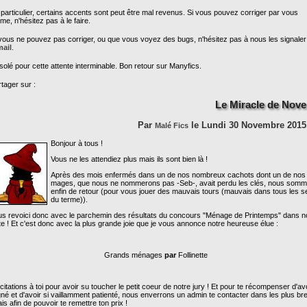
particulier, certains accents sont peut être mal revenus. Si vous pouvez corriger par vous
e, n'hésitez pas à le faire.
vous ne pouvez pas corriger, ou que vous voyez des bugs, n'hésitez pas à nous les signaler
mail
.
olé pour cette attente interminable. Bon retour sur Manyfics.
tager sur :
Le Miracle de Nov
Par
le Lundi 30 Novembre 2015,
Malé Fics
Bonjour à tous !
Vous ne les attendiez plus mais ils sont bien là !
Après des mois enfermés dans un de nos nombreux cachots dont un de nos
mages, que nous ne nommerons pas -Seb-, avait perdu les clés, nous som
enfin de retour (pour vous jouer des mauvais tours (mauvais dans tous les 
du terme)).
s revoici donc avec le parchemin des résultats du concours "Ménage de Printemps" dans n
te ! Et c'est donc avec la plus grande joie que je vous annonce notre heureuse élue :
Grands ménages
par
Follinette
icitations à toi pour avoir su toucher le petit coeur de notre jury ! Et pour te récompenser d'av
né et d'avoir si vaillamment patienté, nous enverrons un admin te contacter dans les plus br
ais afin de pouvoir te remettre ton prix !