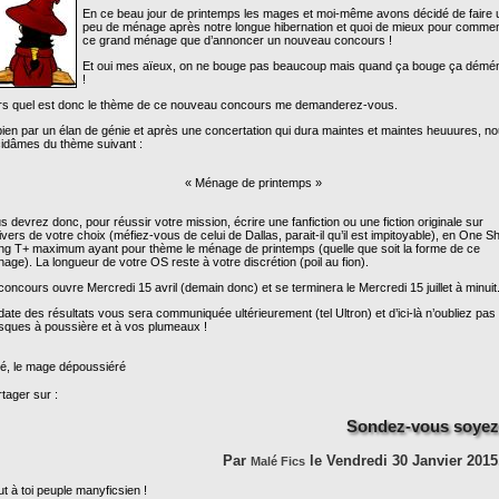
En ce beau jour de printemps les mages et moi-même avons décidé de faire 
peu de ménage après notre longue hibernation et quoi de mieux pour comme
ce grand ménage que d’annoncer un nouveau concours !
Et oui mes aïeux, on ne bouge pas beaucoup mais quand ça bouge ça démé
!
rs quel est donc le thème de ce nouveau concours me demanderez-vous.
bien par un élan de génie et après une concertation qui dura maintes et maintes heuuures, n
idâmes du thème suivant :
« Ménage de printemps »
s devrez donc, pour réussir votre mission, écrire une fanfiction ou une fiction originale sur
nivers de votre choix (méfiez-vous de celui de Dallas, parait-il qu’il est impitoyable), en
One Sh
ing T+ maximum
ayant pour thème le ménage de printemps (quelle que soit la forme de ce
age). La longueur de votre OS reste à votre discrétion (poil au fion).
concours ouvre
Mercredi 15 avril
(demain donc) et se terminera le
Mercredi 15 juillet
à minuit
date des résultats vous sera communiquée ultérieurement (tel Ultron) et d’ici-là n’oubliez pas
ques à poussière et à vos plumeaux !
é, le mage dépoussiéré
tager sur :
Sondez-vous soyez
Par
le Vendredi 30 Janvier 2015
Malé Fics
ut à toi peuple manyficsien !