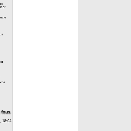
un
ncer
nage
ous
ot
.
 vos
 fous
, 18:04