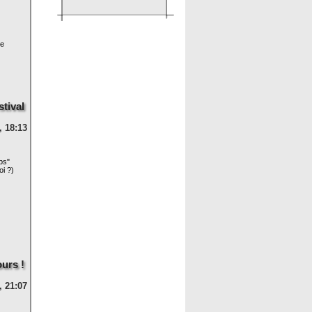
de
stival
, 18:13
ps"
i ?)
urs !
, 21:07