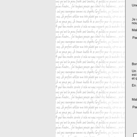
Une
Je 
nou
Mal
Par
Bon
Un 
est
et 
En 
Mal
Par