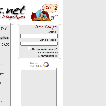
Pseudo :
yfics
Mot de Passe :
 09:55
Se souvenir de moi?
Se connecter >>
S'enregistrer >>
it
 plus
e
 le