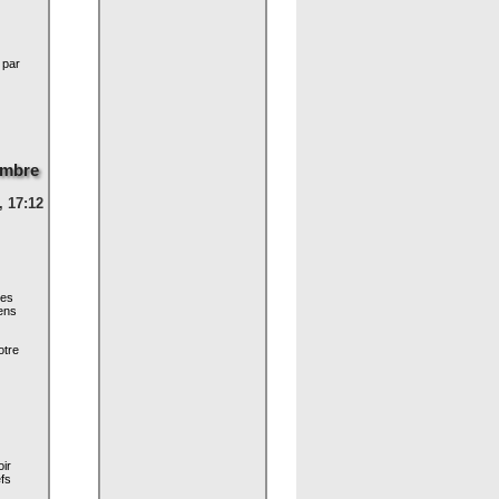
 par
embre
 17:12
mes
sens
otre
oir
efs