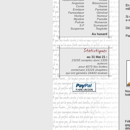
Angoisse
Bisounours
En 
Conte
Drame
mêm
Erotique
Fantaisie
Fantastique
Général
Horreur
Humour
Si 
Mystère
Parodie
e-
Poésie
Romance
S-F
Surnaturel
Dés
Suspense
Tragédie
Au hasard
Par
au 31 Mai 21 :
23295 comptes dont 1309
auteurs
pour 4075 fics écrites
contenant 15226 chapitres
qui ont générés 24443 reviews
Nou
hot
Fél
gag
dél