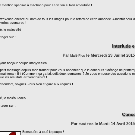
 mention spéciale à mzchoco pour sa fiction si bien ameublée !
m'excuse encore au nom de tous les mages pour le retard de cette annonce. A bientôt pour 
velles aventures !
é, le maléveillé
tager sur :
Interlude e
Par
le Mercredi 29 Juillet 2015
Malé Fics
jour bonjour peuple manyficsien !
petit message depuis mon transat pour vous annoncer que le concours "Ménage de printem
 maintenant fini (Comment ça ça fait déjà deux semaines ? Je vous en pose des questions mo
que les résultats arrivent bientôt !
attendant, soignez-vous bien et gare aux requins !
é, le malébu coco
tager sur :
Conco
Par
le Mardi 14 Avril 2015
Malé Fics
Bonsouère à toué le peuple !