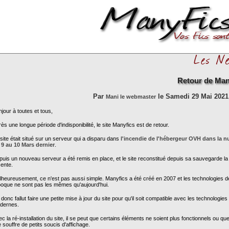
Retour de Man
Par
le Samedi 29 Mai 2021,
Mani le webmaster
jour à toutes et tous,
ès une longue période d'indisponibilité, le site Manyfics est de retour.
site était situé sur un serveur qui a disparu dans
l'incendie de l'hébergeur OVH dans la nu
 9 au 10 Mars dernier
.
uis un nouveau serveur a été remis en place, et le site reconstitué depuis sa sauvegarde la
ente.
heureusement, ce n'est pas aussi simple. Manyfics a été créé en 2007 et les technologies d
poque ne sont pas les mêmes qu'aujourd'hui.
a donc fallut faire une petite mise à jour du site pour qu'il soit compatible avec les technologies
dernes.
c la ré-installation du site, il se peut que certains éléments ne soient plus fonctionnels ou que
e souffre de petits soucis d'affichage.