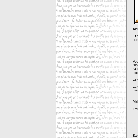
Alo
Et 
déc
Vou
l’u
rat
mén
Le 
La 
mas
Mal
Par
Sal