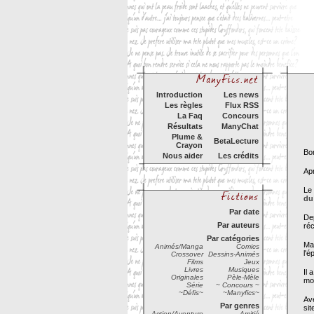
Introduction
Les news
Les règles
Flux RSS
La Faq
Concours
Résultats
ManyChat
Plume &
BetaLecture
Crayon
Bon
Nous aider
Les crédits
Apr
Le 
du
Par date
Dep
Par auteurs
réc
Par catégories
Mal
Animés/Manga
Comics
l'é
Crossover
Dessins-Animés
Films
Jeux
Livres
Musiques
Il 
Originales
Pèle-Mèle
mo
Série
~ Concours ~
~Défis~
~Manyfics~
Ave
Par genres
sit
Action/Aventure
Amitié