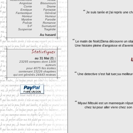
Angoisse
Bisounours
Conte
Drame
Erotique
Fantaisie
“
Je suis tarée et j'ai repris une 
Fantastique
Général
Horreur
Humour
Mystère
Parodie
Poésie
Romance
S-F
Surnaturel
Suspense
Tragédie
Au hasard
“
Le matin de Noël,Elena découvre un objet
Une histoire pleine d'angoisse et d'aven
au 31 Mai 21 :
23295 comptes dont 1309
auteurs
pour 4075 fics écrites
contenant 15226 chapitres
“
Une detective s'est fait tuer,sa meilleu
qui ont générés 24443 reviews
“
Miyavi Mitsuki est un mannequin réputé 
chez lui pour aller vivre chez so