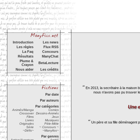
Introduction
Les news
Les règles
Flux RSS
La Faq
Concours
Résultats
ManyChat
Plume &
BetaLecture
Crayon
Nous aider
Les crédits
“
En 2013, la secrétaire à la maison bl
nous n'avons pas pu trouver le 
Par date
Par auteurs
Une e
Par catégories
Animés/Manga
Comics
Crossover
Dessins-Animés
Films
Jeux
Livres
Musiques
“
Un père et sa fille déménagent 
Originales
Pèle-Mèle
Série
~ Concours ~
~Défis~
~Manyfics~
Par genres
Action/Aventure
Amitié