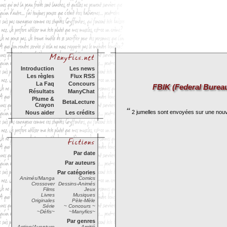
Introduction
Les news
Les règles
Flux RSS
La Faq
Concours
FBIK (Federal Bureau
Résultats
ManyChat
Plume &
BetaLecture
Crayon
“
2 jumelles sont envoyées sur une nouve
Nous aider
Les crédits
Par date
Par auteurs
Par catégories
Animés/Manga
Comics
Crossover
Dessins-Animés
Films
Jeux
Livres
Musiques
Originales
Pèle-Mèle
Série
~ Concours ~
~Défis~
~Manyfics~
Par genres
Action/Aventure
Amitié