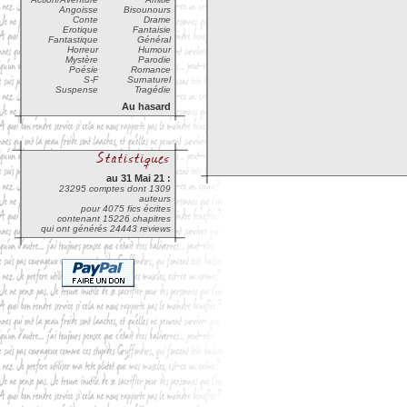
Angoisse
Bisounours
Conte
Drame
Erotique
Fantaisie
Fantastique
Général
Horreur
Humour
Mystère
Parodie
Poésie
Romance
S-F
Surnaturel
Suspense
Tragédie
Au hasard
au 31 Mai 21 :
23295 comptes dont 1309
auteurs
pour 4075 fics écrites
contenant 15226 chapitres
qui ont générés 24443 reviews