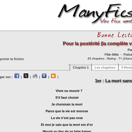
Pour la postérité (la complète v
Pa
Pèle-Mèle
- Poés
45 chapitres - Rating : T+ (16ans
orter la fiction
Chapitre 1
Les chapitres
0 Revi
ger sur :
|
|
|
|
|
1er : La mort sans
Vivre ou mourir ?
S'il faut choisir
Je choisirais la mort
Parce que la vie est morose
La vie n'est pas rose
Et moi je sais que la mort est d'or
Mourir au lieu de se faire baiser