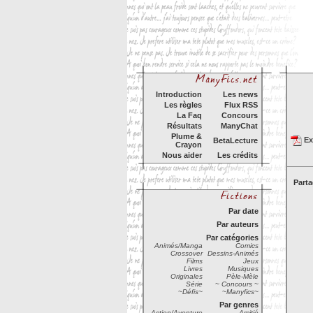
Introduction
Les news
Les règles
Flux RSS
La Faq
Concours
Résultats
ManyChat
Plume &
Exp
BetaLecture
Crayon
Nous aider
Les crédits
Parta
Par date
Par auteurs
Par catégories
Animés/Manga
Comics
Crossover
Dessins-Animés
Films
Jeux
Livres
Musiques
Originales
Pèle-Mèle
Série
~ Concours ~
~Défis~
~Manyfics~
Par genres
Action/Aventure
Amitié