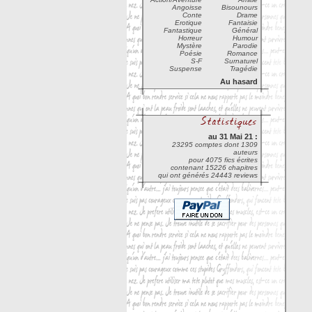
Angoisse
Bisounours
Conte
Drame
Erotique
Fantaisie
Fantastique
Général
Horreur
Humour
Mystère
Parodie
Poésie
Romance
S-F
Surnaturel
Suspense
Tragédie
Au hasard
au 31 Mai 21 :
23295 comptes dont 1309
auteurs
pour 4075 fics écrites
contenant 15226 chapitres
qui ont générés 24443 reviews