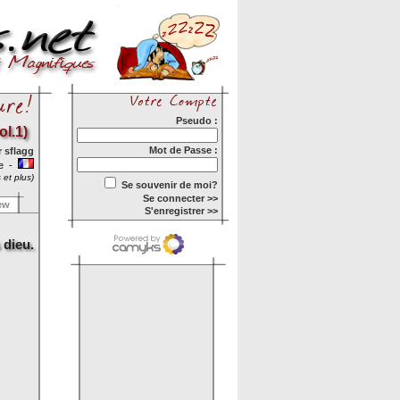
Pseudo :
ol.1)
Mot de Passe :
r
sflagg
ie -
 et plus)
Se souvenir de moi?
Se connecter >>
ew
S'enregistrer >>
 dieu.