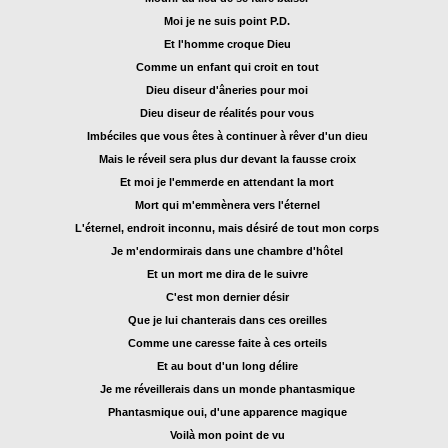
Moi je ne suis point P.D.
Et l'homme croque Dieu
Comme un enfant qui croit en tout
Dieu diseur d'âneries pour moi
Dieu diseur de réalités pour vous
Imbéciles que vous êtes à continuer à rêver d'un dieu
Mais le réveil sera plus dur devant la fausse croix
Et moi je l'emmerde en attendant la mort
Mort qui m'emmènera vers l'éternel
L'éternel, endroit inconnu, mais désiré de tout mon corps
Je m'endormirais dans une chambre d'hôtel
Et un mort me dira de le suivre
C'est mon dernier désir
Que je lui chanterais dans ces oreilles
Comme une caresse faite à ces orteils
Et au bout d'un long délire
Je me réveillerais dans un monde phantasmique
Phantasmique oui, d'une apparence magique
Voilà mon point de vu