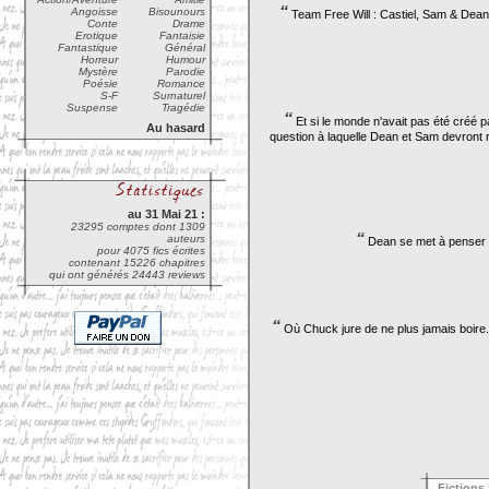
“
Angoisse
Bisounours
Team Free Will : Castiel, Sam & Dean 
Conte
Drame
Erotique
Fantaisie
Fantastique
Général
Horreur
Humour
Mystère
Parodie
Poésie
Romance
S-F
Surnaturel
Suspense
Tragédie
“
Et si le monde n'avait pas été créé p
Au hasard
question à laquelle Dean et Sam devront 
au 31 Mai 21 :
23295 comptes dont 1309
“
auteurs
Dean se met à penser à 
pour 4075 fics écrites
contenant 15226 chapitres
qui ont générés 24443 reviews
“
Où Chuck jure de ne plus jamais boire.
Fictions