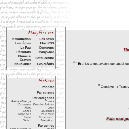
Introduction
Les news
Les règles
Flux RSS
La Faq
Concours
Th
Résultats
ManyChat
Plume &
BetaLecture
Crayon
“
" Et si les anges avaient eux aussi leur
Nous aider
Les crédits
“
Goodbye... ( Transla
Par date
Par auteurs
Par catégories
Animés/Manga
Comics
Crossover
Dessins-Animés
Films
Jeux
Livres
Musiques
Originales
Pèle-Mèle
Série
~ Concours ~
Fais moi pe
~Défis~
~Manyfics~
Par genres
Action/Aventure
Amitié