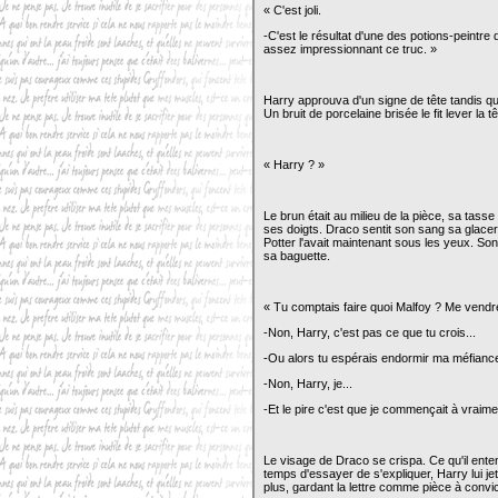
« C'est joli.
-C'est le résultat d'une des potions-peintre
assez impressionnant ce truc. »
Harry approuva d'un signe de tête tandis que
Un bruit de porcelaine brisée le fit lever la 
« Harry ? »
Le brun était au milieu de la pièce, sa tass
ses doigts. Draco sentit son sang sa glacer. I
Potter l'avait maintenant sous les yeux. So
sa baguette.
« Tu comptais faire quoi Malfoy ? Me vendr
-Non, Harry, c'est pas ce que tu crois...
-Ou alors tu espérais endormir ma méfiance
-Non, Harry, je...
-Et le pire c'est que je commençait à vraime
Le visage de Draco se crispa. Ce qu'il entenda
temps d'essayer de s'expliquer, Harry lui je
plus, gardant la lettre comme pièce à convic