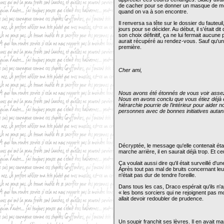
de cacher pour se donner un masque de méch
quand on va à son encontre.
Il renversa sa tête sur le dossier du fauteuil
jours pour se décider. Au début, il s'était di
son choix définitif, ça ne lui fermait aucune po
aurait récupéré au rendez-vous. Sauf qu'une
première.
Cher ami,
Nous avons été étonnés de vous voir assez
Nous en avons conclu que vous étiez déjà e
hiérarchie pourrie de l’intérieur pour aide
personnes avec de bonnes initiatives autant
Décryptée, le message qu'elle contenait était
marche arrière, il en saurait déjà trop. Et ce
Ça voulait aussi dire qu'il était surveillé d
Après tout pas mal de bruits concernant le
n'était pas dur de tendre l'oreille.
Dans tous les cas, Draco espérait qu'ils n'
« les bons sorciers qui ne rejoignent pas mo
allait devoir redoubler de prudence.
Un soupir franchit ses lèvres. Il en avait ma