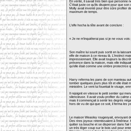
En vérité, il savait très bien que personne n
C'était juste ce qu'ils disaient pour que so
Molly avait inventé pour être sûre profiter d
maximum de temps.
L'elfe hocha la tête avant de conclure :
« Je ne m'inquiéterai pas si je ne vous vois
Son maître lui sourit puis sortit en la laissan
elfe de maison à ce niveau là. L'instinct ma
impressionnant. Elle avait toujours la discré
présence dans la maison, mais elle indiquai
qu'elle était comme une ombre protectrice q
Harry referma les pans de son manteau autour
tomber quelques jours plus tôt et elle était
ministère. Le vent lui fouettait le visage, e
Il rejoignit en vitesse le petit sentier qui m
silencieuse. Il avait voulu profiter du calme
mais il commençait à sentir les degrés néga
hors de vu de qui que ce soit, il ferma les y
Le maison Weasley rougeoyait, envoyant de
Des rires joyeux retentissaient à l’intéri
quitter sa bouche et se disperser dans l'air 
un très léger coup sur le bois usé pour ent