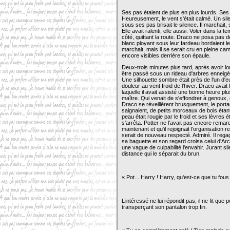
Ses pas étaient de plus en plus lourds. Ses
Heureusement, le vent s'était calmé. Un sile
sous ses pas brisait le silence. Il marchait
Elle avait ralenti, elle aussi. Voler dans la
côté, quittant la route. Draco ne posa pas 
blanc ployant sous leur fardeau bordaient l
marchait, mais il se serait cru en pleine ca
encore visibles derrière son épaule.
Deux-trois minutes plus tard, après avoir lo
être passé sous un rideau d'arbres enneigés,
Une silhouette sombre était près de l'un d'e
douleur au vent froid de l'hiver. Draco avai
laquelle il avait assisté une bonne heure plus 
maître. Qui venait de s'effondrer à genoux,
Draco se réveillèrent brusquement, le portan
saignaient, de petits morceaux de bois étan
peau était rougie par le froid et ses lèvres 
s'arrêta. Potter ne l'avait pas encore remarqué.
maintenant et qu'il rejoignait l'organisation r
serait de nouveau respecté. Admiré. Il rega
sa baguette et son regard croisa celui d'Ar
une vague de culpabilité l'envahir. Jurant si
distance qui le séparait du brun.
« Pot... Harry ! Harry, qu'est-ce que tu fous
L’intéressé ne lui répondit pas, il ne fit que
transperçant son pantalon trop fin.