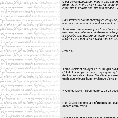
C'est complètement con mais je sais pas tro
coup j'ai pas spécialement envie de commen
lettre que tu voulais pas que j'aie changé. Fa
Faut vraiment que tu m'expliques ce qui se 
ronronne en continu depuis deux minutes.
Je n'arrive pas à savoir jusqu'à quel point e
des réactions tellement générales qu'elle
à peu près tout, soit elle est super intellig
réfléchir par nous même. Dans tous les cas, 
Draco M.
Il allait vraiment envoyer ça ? Dire qu'il av
c'était plus simple de parler à quelqu'un qu'
décidé que cela suffisait. Elle s'était emparé
envie que le jeune homme change d'avis et
« Attends idiote ! Il pleut dehors, ça va devenir
Rien à faire, comme la fenêtre du salon étai
encore entrouverte.