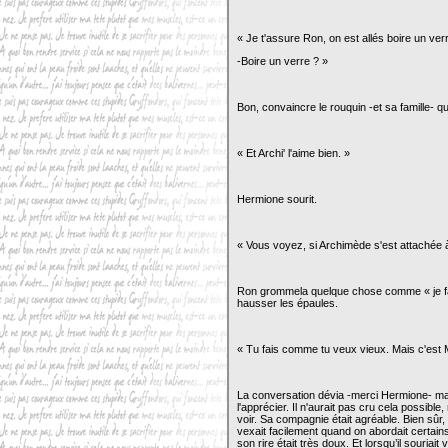
« Je t'assure Ron, on est allés boire un verr
-Boire un verre ? »
Bon, convaincre le rouquin -et sa famille- que
« Et Archi' l'aime bien. »
Hermione sourit.
« Vous voyez, si Archimède s'est attachée à l
Ron grommela quelque chose comme « je fais
hausser les épaules.
« Tu fais comme tu veux vieux. Mais c'est M
La conversation dévia -merci Hermione- mais
l'apprécier. Il n'aurait pas cru cela possibl
voir. Sa compagnie était agréable. Bien sûr, il
vexait facilement quand on abordait certains 
son rire était très doux. Et lorsqu’il souria