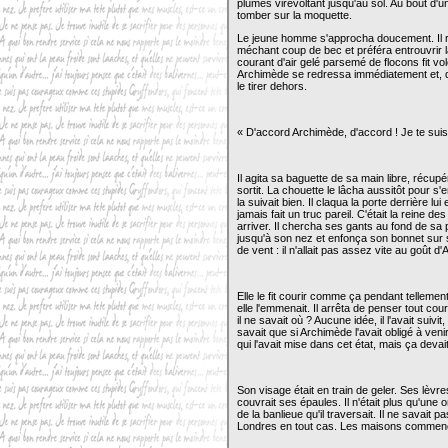
plumes virevoltant jusqu'au sol. Au bout d'un
tomber sur la moquette.
Le jeune homme s'approcha doucement. Il r
méchant coup de bec et préféra entrouvrir l
courant d'air gelé parsemé de flocons fit vo
Archimède se redressa immédiatement et, d'
le tirer dehors.
« D'accord Archimède, d'accord ! Je te suis,
Il agita sa baguette de sa main libre, récupér
sortit. La chouette le lâcha aussitôt pour s'
la suivait bien. Il claqua la porte derrière lu
jamais fait un truc pareil. C'était la reine
arriver. Il chercha ses gants au fond de sa
jusqu'à son nez et enfonça son bonnet sur sa
de vent : il n'allait pas assez vite au goût d
Elle le fit courir comme ça pendant tellemen
elle l'emmenait. Il arrêta de penser tout cour
il ne savait où ? Aucune idée, il l'avait suivit,
savait que si Archimède l'avait obligé à venir 
qui l'avait mise dans cet état, mais ça devai
Son visage était en train de geler. Ses lèvr
couvrait ses épaules. Il n'était plus qu'une
de la banlieue qu'il traversait. Il ne savait pa
Londres en tout cas. Les maisons commenç