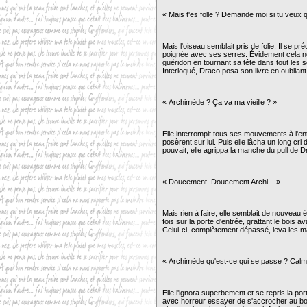
« Mais t'es folle ? Demande moi si tu veux qu
Mais l'oiseau semblait pris de folie. Il se pr
poignée avec ses serres. Évidement cela ne 
guéridon en tournant sa tête dans tout les
Interloqué, Draco posa son livre en oublian
« Archimède ? Ça va ma vieille ? »
Elle interrompit tous ses mouvements à l'e
posèrent sur lui. Puis elle lâcha un long cr
pouvait, elle agrippa la manche du pull de D
« Doucement. Doucement Archi... »
Mais rien à faire, elle semblait de nouveau êt
fois sur la porte d'entrée, grattant le bois av
Celui-ci, complètement dépassé, leva les ma
« Archimède qu'est-ce qui se passe ? Calme
Elle l'ignora superbement et se repris la po
avec horreur essayer de s'accrocher au boi