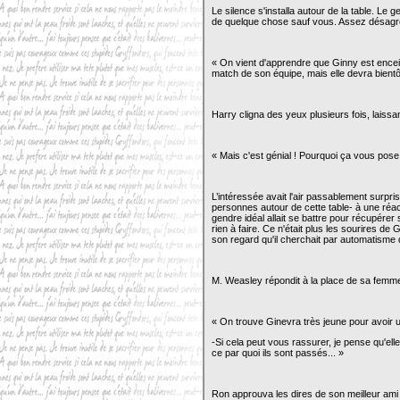
Le silence s'installa autour de la table. Le 
de quelque chose sauf vous. Assez désagréa
« On vient d'apprendre que Ginny est encei
match de son équipe, mais elle devra bientôt
Harry cligna des yeux plusieurs fois, laissa
« Mais c'est génial ! Pourquoi ça vous po
L’intéressée avait l'air passablement surpri
personnes autour de cette table- à une réact
gendre idéal allait se battre pour récupérer 
rien à faire. Ce n'était plus les sourires de 
son regard qu'il cherchait par automatisme q
M. Weasley répondit à la place de sa femm
« On trouve Ginevra très jeune pour avoir u
-Si cela peut vous rassurer, je pense qu'e
ce par quoi ils sont passés... »
Ron approuva les dires de son meilleur ami e