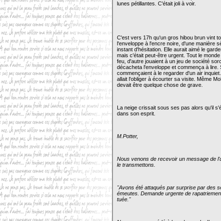
lunes pétillantes. C'était joli à voir.
C'est vers 17h qu'un gros hibou brun vint to
l'enveloppe à l'encre noire, d'une manière s
instant d'hésitation. Elle aurait aimé le gard
mais c'était peut-être urgent. Tout le monde
feu, d'autre jouaient à un jeu de société sor
décacheta l'enveloppe et commença à lire. 
commençaient à le regarder d'un air inquiet. I
allait l'obliger à écourter sa visite. Même Mo
devait être quelque chose de grave.
La neige crissait sous ses pas alors qu'il s'é
dans son esprit.
M.Potter,
Nous venons de recevoir un message de l'un
le transmettons.
''Avons été attaqués par surprise par des so
émeutes. Demande urgente de rapatriement d
tuée.''