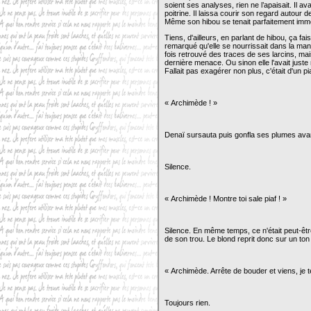
soient ses analyses, rien ne l’apaisait. Il 
poitrine. Il laissa courir son regard autour
Même son hibou se tenait parfaitement immo
Tiens, d'ailleurs, en parlant de hibou, ça fai
remarqué qu'elle se nourrissait dans la mang
fois retrouvé des traces de ses larcins, mai
dernière menace. Ou sinon elle l'avait juste 
Fallait pas exagérer non plus, c'était d'un pia
« Archimède ! »
Denaï sursauta puis gonfla ses plumes ava
Silence.
« Archimède ! Montre toi sale piaf ! »
Silence. En même temps, ce n'était peut-être 
de son trou. Le blond reprit donc sur un ton
« Archimède. Arrête de bouder et viens, je te
Toujours rien.