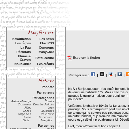
Introduction
Les news
Les règles
Flux RSS
La Faq
Concours
Résultats
ManyChat
Plume &
Exporter la fiction
BetaLecture
Crayon
Nous aider
Les crédits
Partager sur :
|
|
|
|
Par date
NdA :
Bonjouuuuuuur ! (ou plutôt bonsoir/ 
devenir une habitude ^^'). Mais cette fois ci
Par auteurs
puisque je quitte la maison pour continuer
Par catégories
pour écrire.
Animés/Manga
Comics
Crossover
Dessins-Animés
Voilà donc le chapitre 10~ Je l'ai fait asse
Films
Jeux
prolongé. Vous remarquerez peut être un ch
Livres
Musiques
sorte que ça ne se voie pas trop mais bon...
Originales
Pèle-Mèle
un autre fandom, et je trouvais ma manière 
Série
~ Concours ~
cours et ça déteint probablement ici. Désol
~Défis~
~Manyfics~
Par genres
Bref, merci d'avoir lu et bon chapitre !
Action/Aventure
Amitié