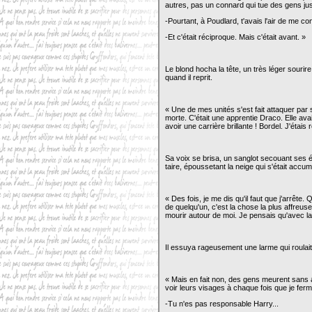
autres, pas un connard qui tue des gens jus
-Pourtant, à Poudlard, t'avais l'air de me
-Et c'était réciproque. Mais c'était avant. »
Le blond hocha la tête, un très léger sourir
quand il reprit.
« Une de mes unités s'est fait attaquer par 
morte. C'était une apprentie Draco. Elle avait 
avoir une carrière brillante ! Bordel. J'étai
Sa voix se brisa, un sanglot secouant ses é
taire, époussetant la neige qui s'était accu
« Des fois, je me dis qu'il faut que j'arrête.
de quelqu'un, c'est la chose la plus affreus
mourir autour de moi. Je pensais qu'avec la f
Il essuya rageusement une larme qui roulait 
« Mais en fait non, des gens meurent sans a
voir leurs visages à chaque fois que je fer
-Tu n'es pas responsable Harry...