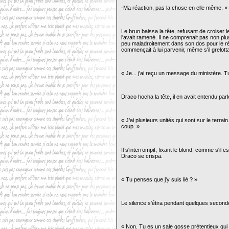
-Ma réaction, pas la chose en elle même. »
Le brun baissa la tête, refusant de croiser
l'avait ramené. Il ne comprenait pas non plus
peu maladroitement dans son dos pour le réco
commençait à lui parvenir, même s'il grelotta
« Je... j'ai reçu un message du ministère. 
Draco hocha la tête, il en avait entendu parle
« J'ai plusieurs unités qui sont sur le terra
coup. »
Il s'interrompit, fixant le blond, comme s'il
Draco se crispa.
« Tu penses que j'y suis lié ? »
Le silence s'étira pendant quelques seconde
« Non. Tu es un sale gosse prétentieux qui 