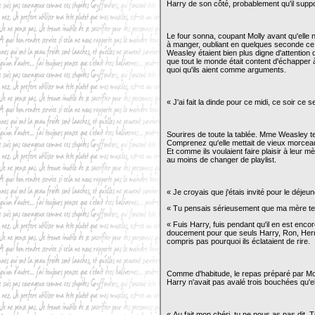
Harry de son côté, probablement qu'il suppor
Le four sonna, coupant Molly avant qu'elle n
à manger, oubliant en quelques seconde ce do
Weasley étaient bien plus digne d'attention q
que tout le monde était content d'échapper à
quoi qu'ils aient comme arguments.
« J'ai fait la dinde pour ce midi, ce soir ce
Sourires de toute la tablée. Mme Weasley t
Comprenez qu'elle mettait de vieux morceaux
Et comme ils voulaient faire plaisir à leur 
au moins de changer de playlist.
« Je croyais que j'étais invité pour le déjeu
« Tu pensais sérieusement que ma mère te la
« Fuis Harry, fuis pendant qu'il en est enco
doucement pour que seuls Harry, Ron, Hermi
compris pas pourquoi ils éclataient de rire.
Comme d'habitude, le repas préparé par Molly
Harry n'avait pas avalé trois bouchées qu'ell
« Au fait mon chéri, tu ne nous as pas dit.