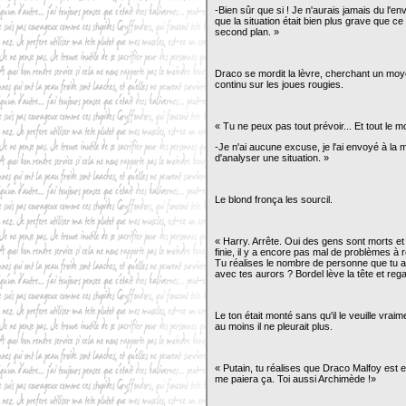
-Bien sûr que si ! Je n'aurais jamais du l'e
que la situation était bien plus grave que ce 
second plan. »
Draco se mordit la lèvre, cherchant un moye
continu sur les joues rougies.
« Tu ne peux pas tout prévoir... Et tout le m
-Je n'ai aucune excuse, je l'ai envoyé à la 
d'analyser une situation. »
Le blond fronça les sourcil.
« Harry. Arrête. Oui des gens sont morts e
finie, il y a encore pas mal de problèmes à
Tu réalises le nombre de personne que tu 
avec tes aurors ? Bordel lève la tête et rega
Le ton était monté sans qu'il le veuille vra
au moins il ne pleurait plus.
« Putain, tu réalises que Draco Malfoy est e
me paiera ça. Toi aussi Archimède !»