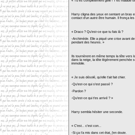
« Tu es complètement gelé ! T'es malade ou 
Harry cligna des yeux en sentant un bras e
contact d'un autre être humain. Il fronça les
« Draco ? Qu'est-ce que tu fais là ?
-Archimède. Elle a piqué une crise avant de
pendant des heures. »
Ils tournèrent en même temps la tête vers la
dans la neige, la tête légèrement penchée su
immobile.
« Je suis désolé, qu'elle t'ait fait chier.
-Qu'est-ce qui s'est passé ?
-Pardon ?
-Qu'est-ce qui t'es arrivé ? »
Harry sembla hésiter une seconde.
« C'est... c'est con...
-Si ça t'a mis dans cet état, j'en doute.