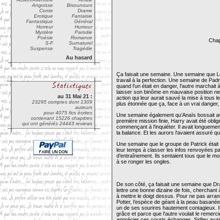
Angoisse
Bisounours
Conte
Drame
Erotique
Fantaisie
Fantastique
Général
Horreur
Humour
Mystère
Parodie
Poésie
Romance
Chap
S-F
Surnaturel
Suspense
Tragédie
Au hasard
Ça faisait une semaine. Une semaine que Léna 
travail à la perfection. Une semaine de Padma
quand l'un était en danger, l'autre marchait 
laisser son binôme en mauvaise position ne
au 31 Mai 21 :
action qui leur aurait sauvé la mise à tous 
23295 comptes dont 1309
plus étonnée que ça, face à un vrai danger,
auteurs
pour 4075 fics écrites
Une semaine également qu’Anaïs bossait avec
contenant 15226 chapitres
première mission finie, Harry avait été obl
qui ont générés 24443 reviews
commençant à l'inquiéter. Il avait longuement
la balance. Et les aurors l'avaient assuré qu
Une semaine que le groupe de Patrick était 
leur temps à classer les infos renvoyées par
d’entraînement. Ils sentaient tous que le m
à se ronger les ongles.
De son côté, ça faisait une semaine que Dra
lettre une bonne dizaine de fois, cherchant à d
à mettre le doigt dessus. Pour ne pas arrang
Potter, l’espèce de géant à la peau basanée
un de ses sourires hautement contagieux. I
grâce et parce que l'autre voulait le remercie
apprécier ces courts échanges. Sidley avait