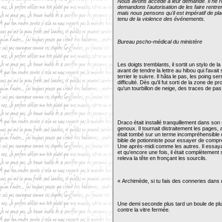
Nous avons accédé à leur demande. Il ne r
demandons l'autorisation de les faire rentrer
mais nous pensons qu'il est impératif de pl
tenu de la violence des événements.
Bureau pscho-médical du ministère
Les doigts tremblants, il sortit un stylo de 
avant de tendre la lettre au hibou qui l'avait
terrier le suivre. Il hâta le pas, les poing
difficulté. Dès qu'il fut sorti de la zone de p
qu'un tourbillon de neige, des traces de pas
Draco était installé tranquillement dans son
genoux. Il tournait distraitement les pages, 
était tombé sur un terme incompréhensible dan
bible de potionniste pour essayer de compren
Une après-midi comme les autres. Il essayait
et qu'encore une fois, il était complètement
releva la tête en fronçant les sourcils.
« Archimède, si tu fais des conneries dans 
Une demi seconde plus tard un boule de plum
contre la vitre fermée.