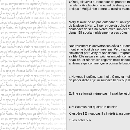
« Ouai, elle avait surtout peur de prendre tr
rapide. » Rigola George avant de d'esquive
critique ! Moi j'ai rien contre ta cuisine mam
Molly fit mine de ne pas entendre et, un lége
de la place à Harry. Il se retrouvait coincé 
demander de ses nouvelles avec son accent 
dents, Bill souriant niaisement à ses côtés.
Naturellement la conversation dévia sur ch
montrer le bout de son nez, par Percy qui av
finalement par Ginny et son fiancé. L'expr
sa fille. Elle ne pu s’empêcher un petit co
beau-fils, et récolta les regards noirs de t
ambiance qui commençait à pointer le bout 
« Ne vous inquiétez pas, hein. Ginny et moi
de parler d'elle et je lui souhaite beaucoup 
Et il ne se forçait même pas. Il avait bel et 
« Et Seamus est quelqu'un de bien.
-J'espère ! En tout cas il a intérêt à assume
« Ses actes ? »