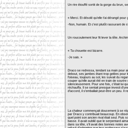
Un rire étouffé sortit de la gorge du brun, s
« Merci. Et désolé qu'elle t'ai dérangé pour 
-Non, humain. Et c'est plutôt rassurant de 
Un roucoulement leur fit lever la tête. Archi
« Ta chouette est bizarre.
-Je sais. »
Draco se redressa, tendant sa main pour aide
debout, ses jambes étant trop gelées pour lu
l'oiseau, toujours au sol, les suivait du reg
couper qu'elle aurait été en train de sourire 
silencieusement. Pour une fois, c'était lui q
réchauffa. Il se sentait presque investi d'u
d'accord, il s'emballait peut-être un peu. Il
La chaleur commençait doucement à se répa
par Draco y contribuait beaucoup. En observa
quel point son ancien rival était seul. Puis
basse. Il avait oublié que le serpentard aimai
dans sa tête, s'il avait des bonnes notes av
refusé d'admettre que leur professeur n'aurai