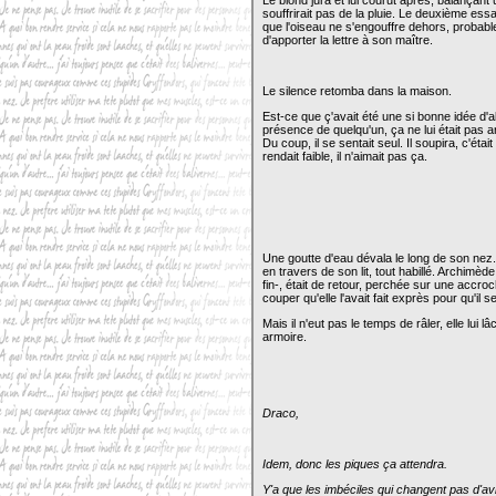
Le blond jura et lui courut après, balançant
souffrirait pas de la pluie. Le deuxième essa
que l'oiseau ne s'engouffre dehors, probabl
d'apporter la lettre à son maître.
Le silence retomba dans la maison.
Est-ce que ç'avait été une si bonne idée d'al
présence de quelqu'un, ça ne lui était pas ar
Du coup, il se sentait seul. Il soupira, c'é
rendait faible, il n'aimait pas ça.
Une goutte d'eau dévala le long de son nez.
en travers de son lit, tout habillé. Archimèd
fin-, était de retour, perchée sur une accroc
couper qu'elle l'avait fait exprès pour qu'il 
Mais il n'eut pas le temps de râler, elle lui l
armoire.
Draco,
Idem, donc les piques ça attendra.
Y'a que les imbéciles qui changent pas d'av