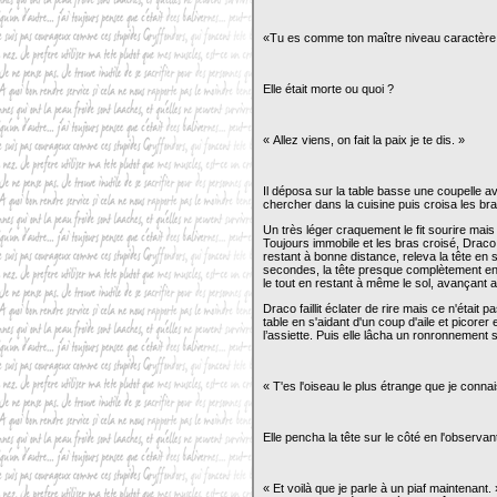
«Tu es comme ton maître niveau caractère, 
Elle était morte ou quoi ?
« Allez viens, on fait la paix je te dis. »
Il déposa sur la table basse une coupelle avec
chercher dans la cuisine puis croisa les bra
Un très léger craquement le fit sourire mais
Toujours immobile et les bras croisé, Draco f
restant à bonne distance, releva la tête en
secondes, la tête presque complètement enf
le tout en restant à même le sol, avançant
Draco faillit éclater de rire mais ce n'était 
table en s'aidant d'un coup d'aile et picorer
l’assiette. Puis elle lâcha un ronronnement sa
« T'es l'oiseau le plus étrange que je connai
Elle pencha la tête sur le côté en l'observan
« Et voilà que je parle à un piaf maintenan