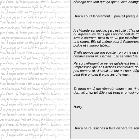
dérange pas tant que ça que tu aies changé.
Draco sourit légèrement. Il pouvait presque
Archimède est unique, ça c'est clair. T'as de 
ou agresse les gens qui s'approchent de trop
livre le courrier -mais tu as vu par toi même 
une rustre. Elle fait même peur à Pattenron
poilue et insupportable...
Si elle grimpe sur ton épaule, ronronne ou se f
débarrassera plus jamais. Elle est affectue
Personnellement, je pense qu'elle est très i
l'impression que ses actions vont toutes d
peu comme si elle avait un but qui nous dép
peut être un peu tiré par les cheveux.
Te force pas à me répondre toute suite, de to
dormait chez toi. Elle a dû trouver un coin c
Harry.
Draco ne réussit pas à faire disparaître son 