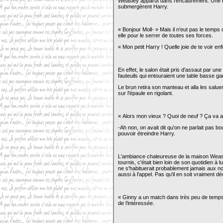
Weasley apparut dans l’encadrement. Une b
submergèrent Harry.
« Bonjour Moll- » Mais il n'eut pas le temps 
elle pour le serrer de toutes ses forces.
« Mon petit Harry ! Quelle joie de te voir enfi
En effet, le salon était pris d'assaut par u
fauteuils qui entouraient une table basse g
Le brun retira son manteau et alla les salu
sur l'épaule en rigolant.
« Alors mon vieux ? Quoi de neuf ? Ça va a
-Ah non, on avait dit qu'on ne parlait pas b
pouvoir étreindre Harry.
L'ambiance chaleureuse de la maison Weasle
tournis, c'était bien loin de son quotidien à l
ne s'habituerait probablement jamais aux n
aussi à l'appel. Pas qu'il en soit vraiment déç
« Ginny a un match dans très peu de temps, 
de l’intéressée.