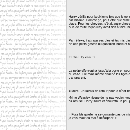
Harry vérifia pour la dixième fois que le col
plis bizarre. Comme ça, peut-être que Mme 
place. Pour les cheveux, s'était autre chose,
puis de toute façon il n'y avait rien à faire, 
Par réflexe, il attrapa ses clés et les mis 
de ces petits gestes du quotidien inutile et ra
« Effie ! J'y vais ! »
La petite elfe trottina jusqu'à la porte en sour
du vase. Elle avait même attaché les tiges av
transparent.
« Merci. Je serais de retour pour le dîner 
-Mme Weasley risque de ne pas vouloir vous 
air amusé. Harry sourit et ébouriffa un peu
« Possible qu'elle ne se contente pas de m
je vais avoir du mal à m’éclipser. »