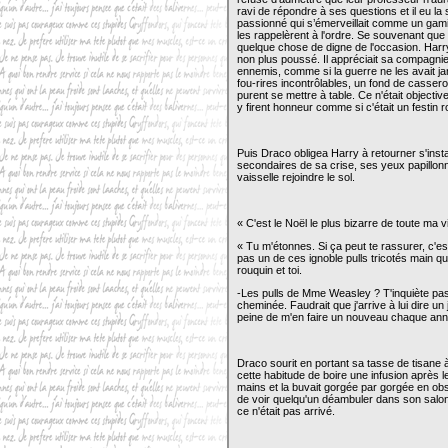
ravi de répondre à ses questions et il eu la
passionné qui s’émerveillait comme un gam
les rappelèrent à l'ordre. Se souvenant que 
quelque chose de digne de l'occasion. Harry n
non plus poussé. Il appréciait sa compagnie. 
ennemis, comme si la guerre ne les avait 
fou-rires incontrôlables, un fond de casserol
purent se mettre à table. Ce n'était object
y firent honneur comme si c'était un festin r
Puis Draco obligea Harry à retourner s'insta
secondaires de sa crise, ses yeux papillonna
vaisselle rejoindre le sol.
« C'est le Noël le plus bizarre de toute ma v
« Tu m'étonnes. Si ça peut te rassurer, c'e
pas un de ces ignoble pulls tricotés main qu
rouquin et toi.
-Les pulls de Mme Weasley ? T'inquiète pas 
cheminée. Faudrait que j'arrive à lui dire un
peine de m'en faire un nouveau chaque anné
Draco sourit en portant sa tasse de tisane à
cette habitude de boire une infusion après le
mains et la buvait gorgée par gorgée en obse
de voir quelqu'un déambuler dans son salon
ce n'était pas arrivé.