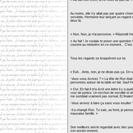
Au moins, elle n'y allait pas par quatre che
serviette, Hermione leur lançant un regard d
deux là.
« Non. Non, je n'ai personne. » Répondit Ha
« Au fait ! Je voulais te poser une question 
courent au ministère en ce moment... C'est 
Tous les regards se braquèrent sur lui.
« Euh... Amis, non, je ne dirais pas ça. On s
-Vous vous écrivez ? » La tête de Ron était
personnes autour de la table en fait. Sauf He
« Oui. En fait il m'a écrit une lettre il y a 
cour de justice. Un torchon de servilité et d
me semblait vraiment pas normal. Et finalem
-Vous arrivez à faire ça sans vous insulter 
-Il a changé Ron. Tu sais, au fond, je pense 
mauvaise famille. »
Son meilleurs ami le regardait avec des yeux
son ancien ennemi.