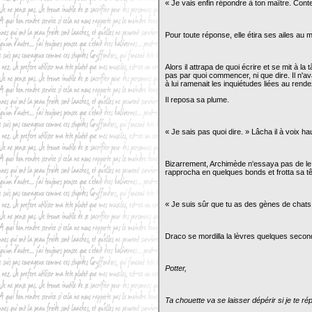
« Je vais enfin répondre à ton maître. Cont
Pour toute réponse, elle étira ses ailes au 
Alors il attrapa de quoi écrire et se mit à la t
pas par quoi commencer, ni que dire. Il n'av
à lui ramenait les inquiétudes liées au rende
Il reposa sa plume.
« Je sais pas quoi dire. » Lâcha il à voix ha
Bizarrement, Archimède n'essaya pas de le s
rapprocha en quelques bonds et frotta sa tê
« Je suis sûr que tu as des gènes de chats.
Draco se mordilla la lèvres quelques secon
Potter,
Ta chouette va se laisser dépérir si je te ré