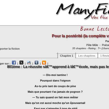
Pour la postérité (la complète v
Pa
Pèle-Mèle
- Poés
35 chapitres - Rating : T+ (16ans
orter la fiction
Chapitre 1
Les chapitres
1 Revi
ger sur :
|
|
|
|
|
801ème : La réussite sâ€™apprend à lâ€™école, mais pas le
— Dis-moi tantine !
Pourquoi dans l’oignon
As-tu pris tant de coups de pine
Mais que pourtant t’as jamais de pognon ?
— Tu sais quand on fait mon métier
Mais qu’on est aussi moche qu’un épouvantail
Faut pas s’attendre à trop de pitié