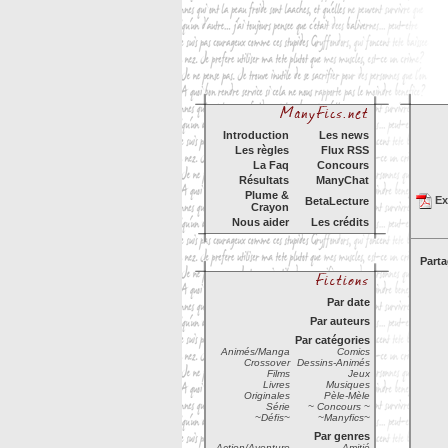
Introduction
Les news
Les règles
Flux RSS
La Faq
Concours
Résultats
ManyChat
Plume &
Exp
BetaLecture
Crayon
Nous aider
Les crédits
Parta
Par date
Par auteurs
Par catégories
Animés/Manga
Comics
Crossover
Dessins-Animés
Films
Jeux
Livres
Musiques
Originales
Pèle-Mèle
Série
~ Concours ~
~Défis~
~Manyfics~
Par genres
Action/Aventure
Amitié