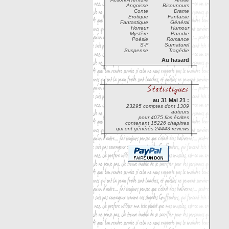
Angoisse
Bisounours
Conte
Drame
Erotique
Fantaisie
Fantastique
Général
Horreur
Humour
Mystère
Parodie
Poésie
Romance
S-F
Surnaturel
Suspense
Tragédie
Au hasard
au 31 Mai 21 :
23295 comptes dont 1309
auteurs
pour 4075 fics écrites
contenant 15226 chapitres
qui ont générés 24443 reviews