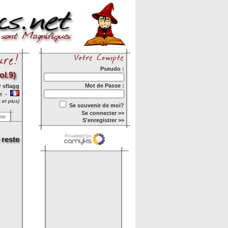
Pseudo :
ol.9)
Mot de Passe :
r
sflagg
ie -
 et plus)
Se souvenir de moi?
Se connecter >>
ew
S'enregistrer >>
 reste