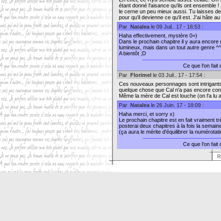
étant donné l'aisance qu'ils ont ensemble !
le cerne un peu mieux aussi. Tu laisses des
pour qu'il devienne ce qu'il est. J'ai hâte au
Par
Natalea
le 09 Juil.. 17 - 16:53 :
Haha effectivement, mystère 0=)
Dans le prochain chapitre il y aura encore 
lumineux, mais dans un tout autre genre ^^
A bientôt ;D
Ce que l'on fait
Par
Florimel
le 03 Juil.. 17 - 17:54 :
Ces nouveaux personnages sont intrigants (
quelque chose que Cal n'a pas encore consci
Même la mère de Cal est louche (on l'a lu au
Par
Natalea
le 26 Juin. 17 - 18:09 :
Haha merci, et sorry x)
Le prochain chapitre est en fait vraiment tr
posterai deux chapitres à la fois la semain
(ça aura le mérite d'équilibrer la numérotat
Ce que l'on fait
R