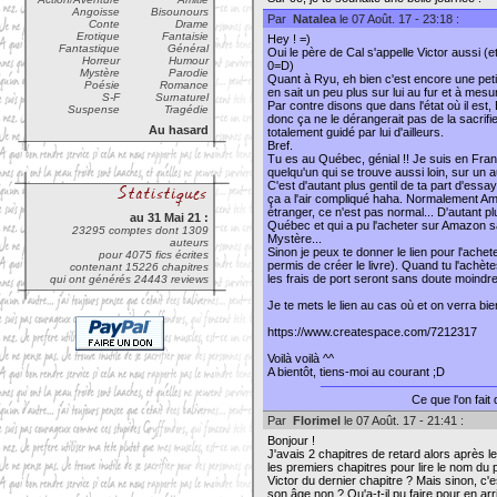
Angoisse
Bisounours
Par
Natalea
le 07 Août. 17 - 23:18 :
Conte
Drame
Erotique
Fantaisie
Hey ! =)
Fantastique
Général
Oui le père de Cal s'appelle Victor aussi (e
Horreur
Humour
0=D)
Mystère
Parodie
Quant à Ryu, eh bien c'est encore une petite
Poésie
Romance
en sait un peu plus sur lui au fur et à mesur
S-F
Surnaturel
Par contre disons que dans l'état où il est
Suspense
Tragédie
donc ça ne le dérangerait pas de la sacrifie
Au hasard
totalement guidé par lui d'ailleurs.
Bref.
Tu es au Québec, génial !! Je suis en Franc
quelqu'un qui se trouve aussi loin, sur un a
C'est d'autant plus gentil de ta part d'es
ça a l'air compliqué haha. Normalement Ama
étranger, ce n'est pas normal... D'autant plu
au 31 Mai 21 :
Québec et qui a pu l'acheter sur Amazon 
23295 comptes dont 1309
Mystère...
auteurs
Sinon je peux te donner le lien pour l'ach
pour 4075 fics écrites
permis de créer le livre). Quand tu l'achète
contenant 15226 chapitres
les frais de port seront sans doute moindre
qui ont générés 24443 reviews
Je te mets le lien au cas où et on verra bi
https://www.createspace.com/7212317
Voilà voilà ^^
A bientôt, tiens-moi au courant ;D
Ce que l'on fait
Par
Florimel
le 07 Août. 17 - 21:41 :
Bonjour !
J'avais 2 chapitres de retard alors après l
les premiers chapitres pour lire le nom du 
Victor du dernier chapitre ? Mais sinon, c'e
son âge non ? Qu'a-t-il pu faire pour en ar