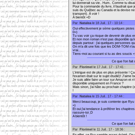
lui donnerait sa vie.. Hum.. Comme tu disai
Pour la commande du livre, il faudrait que 
suis du Québec au Canada et la devise ne s
transport). À voir !
À bientôt =D
Par
Natalea
le 18 Juil.. 17 - 10:14 :
Oui effectivement je sème quelques pistes 
0=)
Tu vas voir ça risque de devenir de plus en
Et non mon roman n'est pas disponible qu
depuis partout : j'ai quelques personnes 
On m'a dit une fois que les DOM-TOM n'av
vrai...
Tiens-moi au courant si tu as des soucis =
Ce que l'on fait
Par
Florimel
le 17 Juil.. 17 - 17:41 :
L'intrigue est de plus en plus présente ! 
l'examen était sur le sujet étudié)! J'aime 
Je suis allée faire un tour sur Amazon et n'é
disponible uniquement en France ?
Mais sinon, j'ai hâte au prochain chapitre (e
!
Par
Natalea
le 15 Juil.. 17 - 17:44 :
Merci beaucoup, je suis contente que Ryu t
=)
Et oui j'ai tendance à préférer les chapitr
rassure-toi ;D
A bientôt !
Ce que l'on fait
Par
Florimel
le 11 Juil.. 17 - 18:36 :
En effet, ce Ryu semble assez éclaté. O