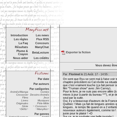
Introduction
Les news
Les règles
Flux RSS
La Faq
Concours
Résultats
ManyChat
Plume &
Exporter la fiction
BetaLecture
Crayon
Nous aider
Les crédits
Vous devez être
Par
Florimel
le 21 Août. 17 - 14:55 :
Par date
On sent que Ryu se sent mal à l'aise voir tr
chapitre précédent où Cal révèle sa situati
Par auteurs
que c'est vraiment louche (ça fait pense
film "Truman show" avec Jim Carrey).
Par catégories
Pour le livre, je ne suis pas encore allée (à
Animés/Manga
Comics
mises à jour à partir du bureau ^^"), et je
Crossover
Dessins-Animés
Films
Jeux
seul par la suite.
Livres
Musiques
Oui, il y a beaucoup d'auteurs de la France
Originales
Pèle-Mèle
Québec ! Mais ça fait de longues années q
Série
~ Concours ~
longues.. le temps file quand on a 2 enfant
~Défis~
~Manyfics~
nouveaux auteurs également, comme toi ! J'
juste pour le plaisir ! =D
Par genres
Sur ce, je te souhaite une belle journée !
Action/Aventure
Amitié